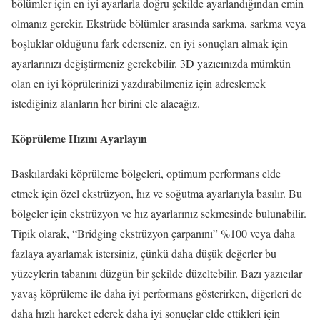
bölümler için en iyi ayarlarla doğru şekilde ayarlandığından emin
olmanız gerekir.
Ekstrüde bölümler arasında sarkma, sarkma veya
boşluklar olduğunu fark ederseniz, en iyi sonuçları almak için
ayarlarınızı değiştirmeniz gerekebilir.
3D yazıcı
nızda mümkün
olan en iyi köprülerinizi yazdırabilmeniz için adreslemek
istediğiniz alanların her birini ele alacağız.
Köprüleme Hızını Ayarlayın
Baskılardaki köprüleme bölgeleri, optimum performans elde
etmek için özel ekstrüzyon, hız ve soğutma ayarlarıyla basılır.
Bu
bölgeler için ekstrüzyon ve hız ayarlarınız sekmesinde bulunabilir.
Tipik olarak, “Bridging ekstrüzyon çarpanını” %100 veya daha
fazlaya ayarlamak istersiniz, çünkü daha düşük değerler bu
yüzeylerin tabanını düzgün bir şekilde düzeltebilir.
Bazı yazıcılar
yavaş köprüleme ile daha iyi performans gösterirken, diğerleri de
daha hızlı hareket ederek daha iyi sonuçlar elde ettikleri için