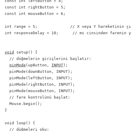
const int leftButton = 4;

const int rightButton = 5;

const int mouseButton = 6;

int range = 5;              // X veya Y hareketinin çı
int responseDelay = 10;      // ms cinsinden farenin y
void
 setup() {

  // düğmelerin girişlerini başlatır:

pinMode
(upButton, 
INPUT
);

  pinMode(downButton, INPUT);

  pinMode(leftButton, INPUT);

  pinMode(rightButton, INPUT);

  pinMode(mouseButton, INPUT);

  // fare kontrolünü başlat:

  Mouse.begin();

}

void loop() {

  // düğmeleri oku:
