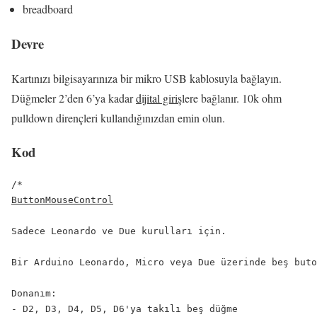
breadboard
Devre
Kartınızı bilgisayarınıza bir mikro USB kablosuyla bağlayın.
Düğmeler 2’den 6’ya kadar
dijital giriş
lere bağlanır. 10k ohm
pulldown dirençleri kullandığınızdan emin olun.
Kod
ButtonMouseControl
Sadece Leonardo ve Due kurulları için.

Bir Arduino Leonardo, Micro veya Due üzerinde beş buto
Donanım:

- D2, D3, D4, D5, D6'ya takılı beş düğme
