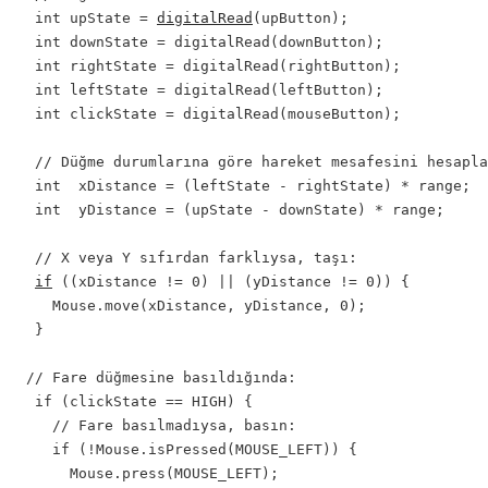
  int upState = 
digitalRead
(upButton);

  int downState = digitalRead(downButton);

  int rightState = digitalRead(rightButton);

  int leftState = digitalRead(leftButton);

  int clickState = digitalRead(mouseButton);

  // Düğme durumlarına göre hareket mesafesini hesapla
  int  xDistance = (leftState - rightState) * range;

  int  yDistance = (upState - downState) * range;

  // X veya Y sıfırdan farklıysa, taşı:

if
 ((xDistance != 0) || (yDistance != 0)) {

    Mouse.move(xDistance, yDistance, 0);

  }

 // Fare düğmesine basıldığında:

  if (clickState == HIGH) {

    // Fare basılmadıysa, basın:

    if (!Mouse.isPressed(MOUSE_LEFT)) {

      Mouse.press(MOUSE_LEFT);
