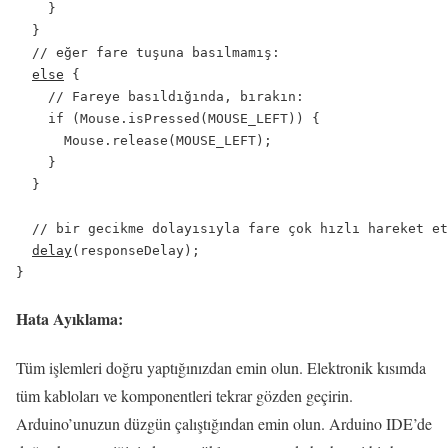
    }

  }

  // eğer fare tuşuna basılmamış:

else
 {

    // Fareye basıldığında, bırakın:

    if (Mouse.isPressed(MOUSE_LEFT)) {

      Mouse.release(MOUSE_LEFT);

    }

  }

  // bir gecikme dolayısıyla fare çok hızlı hareket et
delay
(responseDelay);

}
Hata Ayıklama:
Tüm işlemleri doğru yaptığınızdan emin olun. Elektronik kısımda
tüm kabloları ve komponentleri tekrar gözden geçirin.
Arduino’unuzun düzgün çalıştığından emin olun. Arduino IDE’de