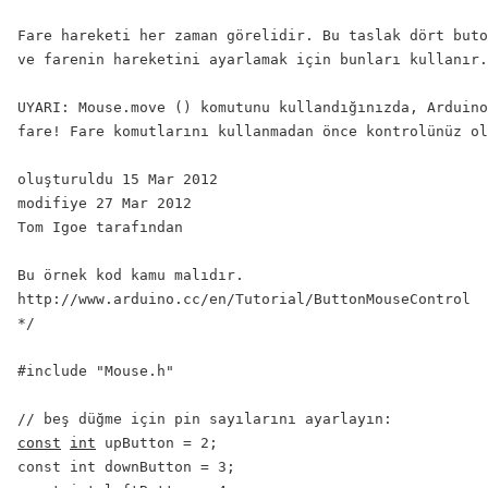
Fare hareketi her zaman görelidir. Bu taslak dört buto
ve farenin hareketini ayarlamak için bunları kullanır.

UYARI: Mouse.move () komutunu kullandığınızda, Arduino
fare! Fare komutlarını kullanmadan önce kontrolünüz ol
oluşturuldu 15 Mar 2012

modifiye 27 Mar 2012

Tom Igoe tarafından

Bu örnek kod kamu malıdır.

http://www.arduino.cc/en/Tutorial/ButtonMouseControl

*/

#include "Mouse.h"

const
int
 upButton = 2;

const int downButton = 3;
