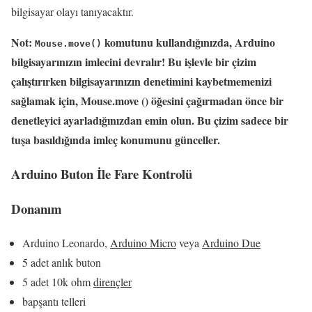
bilgisayar olayı tanıyacaktır.
Not:
komutunu kullandığınızda, Arduino
Mouse.move()
bilgisayarınızın imlecini devralır!
Bu işlevle bir çizim
çalıştırırken bilgisayarınızın denetimini kaybetmemenizi
sağlamak için, Mouse.move () öğesini çağırmadan önce bir
denetleyici ayarladığınızdan emin olun.
Bu çizim sadece bir
tuşa basıldığında imleç konumunu günceller.
Arduino Buton İle Fare Kontrolü
Donanım
Arduino Leonardo,
Arduino Micro
veya
Arduino Due
5 adet anlık buton
5 adet 10k ohm
dirençler
bapşantı telleri