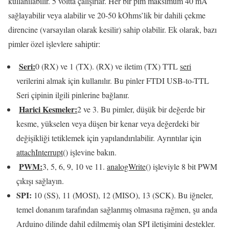
kullanılabilir.
5 voltta çalışırlar.
Her bir pim maksimum 40 mA
sağlayabilir veya alabilir ve 20-50 kOhms’lik bir dahili çekme
direncine (varsayılan olarak kesilir) sahip olabilir.
Ek olarak, bazı
pimler özel işlevlere sahiptir:
Seri:
0 (RX) ve 1 (TX).
(RX) ve iletim (TX) TTL
seri
verilerini almak için kullanılır.
Bu pinler FTDI USB-to-TTL
Seri çipinin ilgili pinlerine bağlanır.
Harici Kesmeler:
2 ve 3. Bu pimler, düşük bir değerde bir
kesme, yükselen veya düşen bir kenar veya değerdeki bir
değişikliği tetiklemek için yapılandırılabilir.
Ayrıntılar için
attachInterrupt
() işlevine bakın.
PWM:
3, 5, 6, 9, 10 ve 11.
analogWrite
() işleviyle 8 bit PWM
çıkışı sağlayın.
SPI:
10 (SS), 11 (MOSI), 12 (MISO), 13 (SCK).
Bu iğneler,
temel donanım tarafından sağlanmış olmasına rağmen, şu anda
Arduino dilinde dahil edilmemiş olan SPI iletişimini destekler.