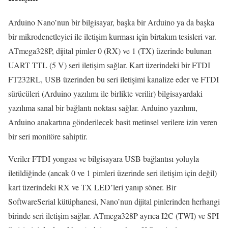
Arduino Nano’nun bir bilgisayar, başka bir Arduino ya da başka
bir mikrodenetleyici ile iletişim kurması için birtakım tesisleri var.
ATmega328P, dijital pimler 0 (RX) ve 1 (TX) üzerinde bulunan
UART TTL (5 V) seri iletişim sağlar.
Kart üzerindeki bir FTDI
FT232RL, USB üzerinden bu seri iletişimi kanalize eder ve FTDI
sürücüleri (Arduino yazılımı ile birlikte verilir) bilgisayardaki
yazılıma sanal bir bağlantı noktası sağlar.
Arduino yazılımı,
Arduino anakartına gönderilecek basit metinsel verilere izin veren
bir seri monitöre sahiptir.
Veriler FTDI yongası ve bilgisayara USB bağlantısı yoluyla
iletildiğinde (ancak 0 ve 1 pimleri üzerinde seri iletişim için değil)
kart üzerindeki RX ve TX LED’leri yanıp söner.
Bir
SoftwareSerial kütüphanesi, Nano’nun dijital pinlerinden herhangi
birinde seri iletişim sağlar.
ATmega328P ayrıca I2C (TWI) ve SPI