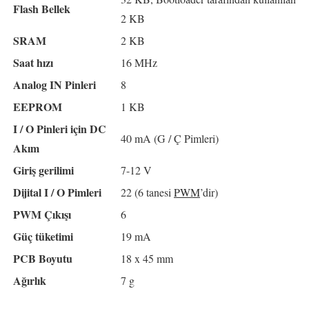
Flash Bellek
2 KB
SRAM
2 KB
Saat hızı
16 MHz
Analog IN Pinleri
8
EEPROM
1 KB
I / O Pinleri için DC
40 mA (G / Ç Pimleri)
Akım
Giriş gerilimi
7-12 V
Dijital I / O Pimleri
22 (6 tanesi
PWM
’dir)
PWM Çıkışı
6
Güç tüketimi
19 mA
PCB Boyutu
18 x 45 mm
Ağırlık
7 g