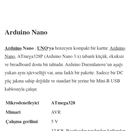
Arduino Nano
Arduino
Nano
UNO
‘ya
,
benzeyen kompakt bir karttır.
Arduino
Nano
, ATmega328P (Arduino Nano 3.x) tabanlı küçük, eksiksiz
ve breadboard dostu bir tahtadır.
Arduino Duemilanove’un aşağı
yukarı aynı işlevselliği var, ama farklı bir pakette.
Sadece bir DC
güç jakına sahip değildir ve standart bir yerine bir Mini-B USB
kablosuyla çalışır.
Mikrodenetleyici
ATmega328
Mimari
AVR
Çalışma gerilimi
5 V
32 KB, Bootloader tarafından kullanılan