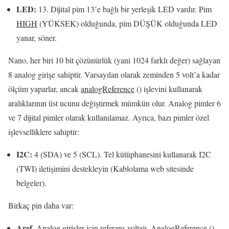
LED:
13. Dijital pim 13’e bağlı bir yerleşik LED vardır. Pim
HIGH
(YÜKSEK) olduğunda, pim DÜŞÜK olduğunda LED
yanar, söner.
Nano, her biri 10 bit çözünürlük (yani 1024 farklı değer) sağlayan
8 analog girişe sahiptir.
Varsayılan olarak zeminden 5 volt’a kadar
ölçüm yaparlar, ancak
analogReference
() işlevini kullanarak
aralıklarının üst ucunu değiştirmek mümkün olur.
Analog pimler 6
ve 7 dijital pimler olarak kullanılamaz.
Ayrıca, bazı pimler özel
işlevselliklere sahiptir:
I2C:
4 (SDA) ve 5 (SCL).
Tel kütüphanesini kullanarak I2C
(TWI) iletişimini destekleyin (Kablolama web sitesinde
belgeler).
Birkaç pin daha var:
Aref.
Analog girişler
için referans voltajı.
AnalogReference ()