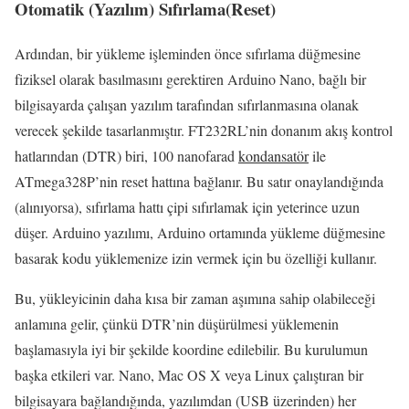
Otomatik (Yazılım) Sıfırlama(Reset)
Ardından, bir yükleme işleminden önce sıfırlama düğmesine
fiziksel olarak basılmasını gerektiren Arduino Nano, bağlı bir
bilgisayarda çalışan yazılım tarafından sıfırlanmasına olanak
verecek şekilde tasarlanmıştır.
FT232RL’nin donanım akış kontrol
hatlarından (DTR) biri, 100 nanofarad
kondansatör
ile
ATmega328P’nin reset hattına bağlanır.
Bu satır onaylandığında
(alınıyorsa), sıfırlama hattı çipi sıfırlamak için yeterince uzun
düşer.
Arduino yazılımı, Arduino ortamında yükleme düğmesine
basarak kodu yüklemenize izin vermek için bu özelliği kullanır.
Bu, yükleyicinin daha kısa bir zaman aşımına sahip olabileceği
anlamına gelir, çünkü DTR’nin düşürülmesi yüklemenin
başlamasıyla iyi bir şekilde koordine edilebilir.
Bu kurulumun
başka etkileri var.
Nano, Mac OS X veya Linux çalıştıran bir
bilgisayara bağlandığında, yazılımdan (USB üzerinden) her