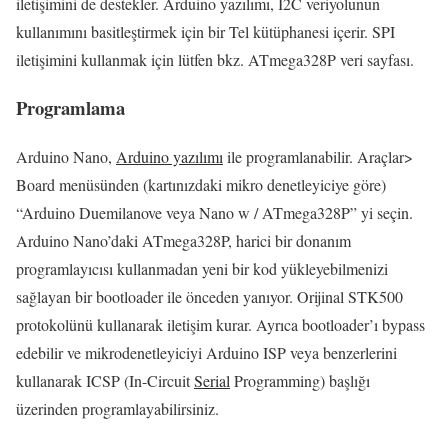
iletişimini de destekler.
Arduino yazılımı, I2C veriyolunun
kullanımını basitleştirmek için bir Tel kütüphanesi içerir.
SPI
iletişimini kullanmak için lütfen bkz. ATmega328P veri sayfası.
Programlama
Arduino Nano,
Arduino yazılımı
ile programlanabilir.
Araçlar>
Board menüsünden (kartınızdaki mikro denetleyiciye göre)
“Arduino Duemilanove veya Nano w / ATmega328P” yi seçin.
Arduino Nano’daki ATmega328P, harici bir donanım
programlayıcısı kullanmadan yeni bir kod yükleyebilmenizi
sağlayan bir bootloader ile önceden yanıyor.
Orijinal STK500
protokolünü kullanarak iletişim kurar.
Ayrıca bootloader’ı bypass
edebilir ve mikrodenetleyiciyi Arduino ISP veya benzerlerini
kullanarak ICSP (In-Circuit
Serial
Programming) başlığı
üzerinden programlayabilirsiniz.