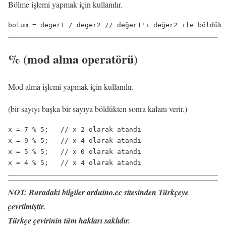
Bölme işlemi yapmak için kullanılır.
bolum = deger1 / deger2 // değer1'i değer2 ile böldük 
%
(mod alma operatörü)
Mod alma işlemi yapmak için kullanılır.
(bir sayıyı başka bir sayıya böldükten sonra kalanı verir.)
x = 7 % 5;   // x 2 olarak atandı

x = 9 % 5;   // x 4 olarak atandı

x = 5 % 5;   // x 0 olarak atandı

NOT:
Buradaki bilgiler
arduino.cc
sitesinden Türkçeye
çevrilmiştir.
Türkçe çevirinin tüm hakları saklıdır.