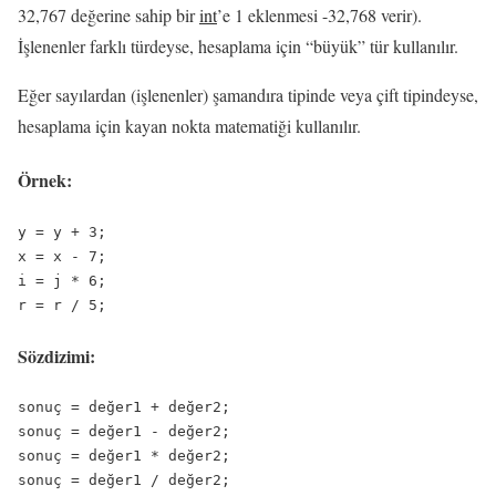
32,767 değerine sahip bir
int
’e 1 eklenmesi -32,768 verir).
İşlenenler farklı türdeyse, hesaplama için “büyük” tür kullanılır.
Eğer sayılardan (işlenenler) şamandıra tipinde veya çift tipindeyse,
hesaplama için kayan nokta matematiği kullanılır.
Örnek:
y = y + 3;

x = x - 7;

i = j * 6;

r = r / 5;
Sözdizimi:
sonuç = değer1 + değer2;

sonuç = değer1 - değer2;

sonuç = değer1 * değer2;

sonuç = değer1 / değer2;