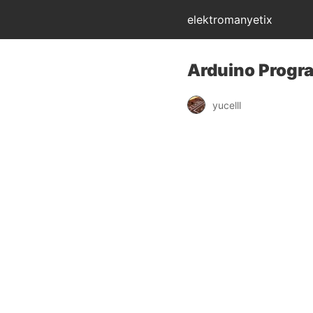
elektromanyetix
Arduino Progra
yucelll