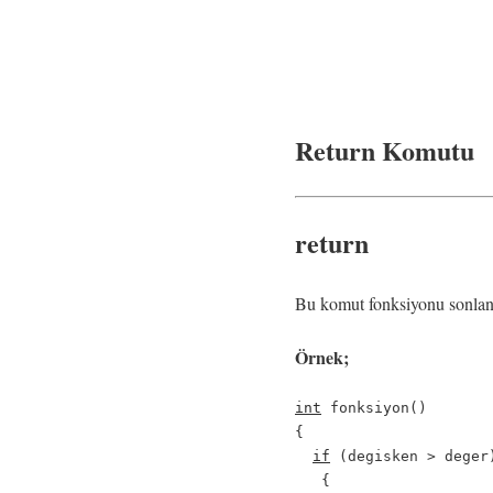
Return Komutu
return
Bu komut fonksiyonu sonland
Örnek;
int
 fonksiyon()       
{

if
 (degisken > deger
   {  
