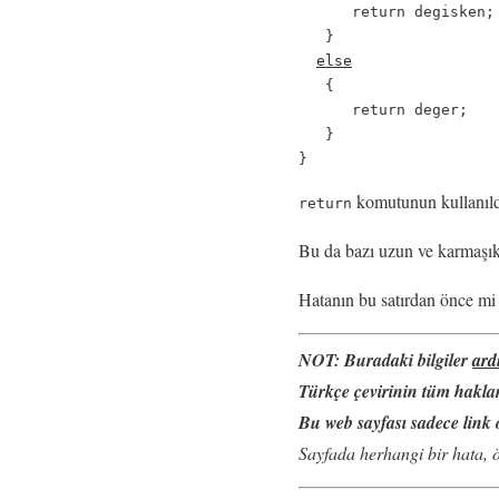
      return degisken;
   }

else
                 
   {

      return deger;   
   }

komutunun kullanıldığ
return
Bu da bazı uzun ve karmaşık
Hatanın bu satırdan önce mi 
NOT:
Buradaki bilgiler
ard
Türkçe çevirinin tüm hakları
Bu web sayfası sadece link o
Sayfada herhangi bir hata, ö