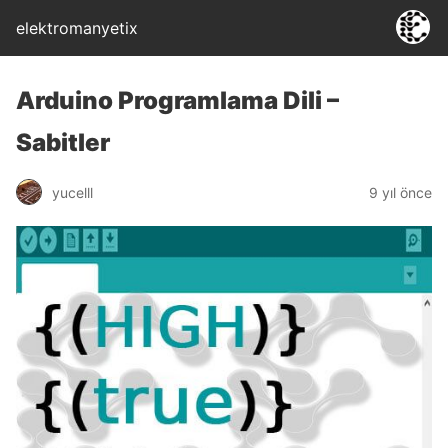
elektromanyetix
Arduino Programlama Dili –
Sabitler
yucelll
9 yıl önce