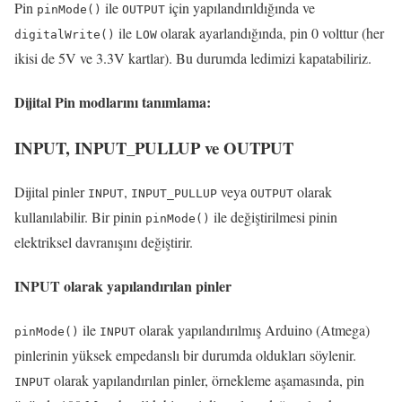
Pin
ile
için yapılandırıldığında ve
pinMode
()
OUTPUT
ile
olarak ayarlandığında,
pin 0 volttur (her
digitalWrite
()
LOW
ikisi de 5V ve 3.3V kartlar).
Bu durumda ledimizi kapatabiliriz.
Dijital Pin modlarını tanımlama:
INPUT
,
INPUT_PULLUP
ve
OUTPUT
Dijital pinler
,
veya
olarak
INPUT
INPUT_PULLUP
OUTPUT
kullanılabilir.
Bir pinin
ile değiştirilmesi pinin
pinMode
()
elektriksel davranışını değiştirir.
INPUT
olarak yapılandırılan pinler
ile
olarak yapılandırılmış Arduino (Atmega)
pinMode
()
INPUT
pinlerinin yüksek empedanslı bir durumda oldukları söylenir.
olarak yapılandırılan pinler, örnekleme aşamasında, pin
INPUT