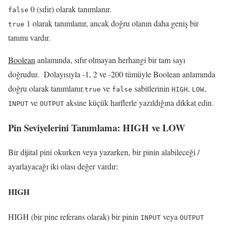
0 (sıfır) olarak tanımlanır.
false
1 olarak tanımlanır, ancak doğru olanın daha geniş bir
true
tanımı vardır.
Boolean
anlamında,
sıfır olmayan herhangi bir tam sayı
doğrudur.
Dolayısıyla -1, 2 ve -200 tümüyle
Boolean
anlamında
doğru olarak tanımlanır.
ve
sabitlerinin
,
,
true
false
HIGH
LOW
ve
aksine küçük harflerle yazıldığına dikkat edin.
INPUT
OUTPUT
Pin Seviyelerini Tanımlama:
HIGH
ve
LOW
Bir
dijital pini
okurken veya yazarken, bir pinin alabileceği /
ayarlayacağı iki olası değer vardır:
HIGH
HIGH (bir pine referans olarak) bir pinin
veya
INPUT
OUTPUT