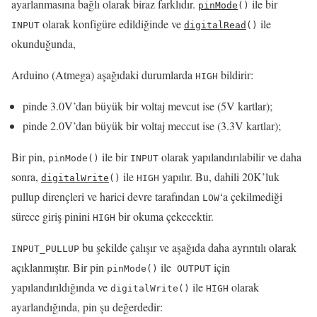
ayarlanmasına bağlı olarak biraz farklıdır.
ile bir
pinMode
()
olarak konfigüre edildiğinde ve
ile
INPUT
digitalRead
()
okunduğunda,
Arduino (Atmega) aşağıdaki durumlarda
bildirir:
HIGH
pinde 3.0V’dan büyük bir voltaj mevcut ise (5V kartlar);
pinde 2.0V’dan büyük bir voltaj meccut ise (3.3V kartlar);
Bir pin,
ile bir
olarak yapılandırılabilir ve daha
pinMode
()
INPUT
sonra,
ile
yapılır.
Bu, dahili 20K’luk
digitalWrite
()
HIGH
pullup dirençleri ve harici devre tarafından
‘a çekilmediği
LOW
sürece
giriş pinini
bir okuma çekecektir.
HIGH
bu şekilde çalışır ve aşağıda daha ayrıntılı olarak
INPUT_PULLUP
açıklanmıştır.
Bir pin
ile
için
pinMode
()
OUTPUT
yapılandırıldığında ve
ile
olarak
digitalWrite
()
HIGH
ayarlandığında, pin şu değerdedir: