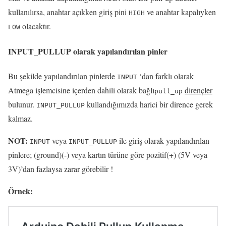
kullanılırsa, anahtar açıkken giriş pini
ve anahtar kapalıyken
HIGH
olacaktır.
LOW
INPUT_PULLUP
olarak yapılandırılan pinler
Bu şekilde yapılandırılan pinlerde
‘dan farklı olarak
INPUT
Atmega işlemcisine içerden dahili olarak bağlı
dirençler
pull_up
bulunur.
kullandığımızda harici bir dirence gerek
INPUT_PULLUP
kalmaz.
NOT:
veya
ile giriş olarak yapılandırılan
INPUT
INPUT_PULLUP
pinlere; (ground)(-) veya kartın türüne göre pozitif(+) (5V veya
3V)’dan fazlaysa zarar görebilir !
Örnek: