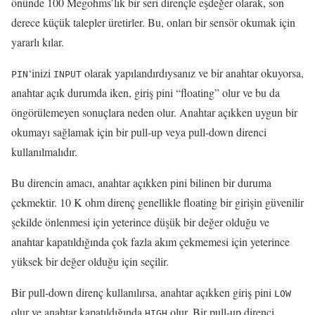
önünde 100 Megohms’lık bir seri dirençle eşdeğer olarak,
son
derece küçük talepler üretirler.
Bu, onları bir sensör okumak için
yararlı kılar.
‘inizi
olarak yapılandırdıysanız ve bir anahtar okuyorsa,
PIN
INPUT
anahtar açık durumda iken, giriş pini “floating” olur
ve bu da
öngörülemeyen
sonuçlara neden olur.
Anahtar açıkken uygun bir
okumayı sağlamak için bir
pull-up
veya
pull-down
direnci
kullanılmalıdır.
Bu direncin amacı, anahtar açıkken pini bilinen bir duruma
çekmektir.
10 K ohm direnç genellikle floating bir girişin güvenilir
şekilde önlenmesi için yeterince düşük bir değer olduğu ve
anahtar kapatıldığında çok fazla akım çekmemesi için yeterince
yüksek bir değer olduğu için seçilir.
Bir
pull-down
direnç kullanılırsa, anahtar açıkken giriş pini
LOW
olur ve anahtar kapatıldığında
olur.
Bir
pull-up
direnci
HIGH