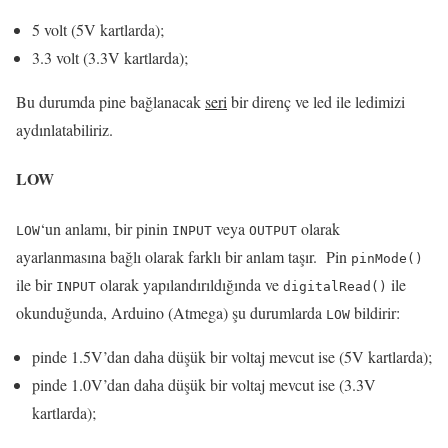
5 volt (5V kartlarda);
3.3 volt (3.3V kartlarda);
Bu durumda pine bağlanacak
seri
bir direnç ve led ile ledimizi
aydınlatabiliriz.
LOW
‘un anlamı, bir pinin
veya
olarak
LOW
INPUT
OUTPUT
ayarlanmasına bağlı olarak farklı bir anlam taşır.
Pin
pinMode
()
ile bir
olarak yapılandırıldığında ve
ile
INPUT
digitalRead
()
okunduğunda, Arduino (Atmega) şu durumlarda
bildirir:
LOW
pinde 1.5V’dan daha düşük bir voltaj mevcut ise (5V kartlarda);
pinde 1.0V’dan daha düşük bir voltaj mevcut ise (3.3V
kartlarda);