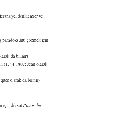
feransiyel denklemler ve
urg paradoksunu çözmek için
arak da bilinir)
li (1744-1807; Jean olarak
ques olarak da bilinir)
n için dikkat
Römische