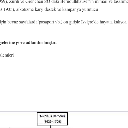
9), Zürih ve Grenchen SO’daki Bernoullihäuser’in mimarı ve tasarımc
-1935), alkolizme karşı destek ve kampanya yürütücü
çin beyaz sayfalarda(pasaport vb.) on girişle İsviçre’de hayatta kalıyor
yelerine göre adlandırılmıştır.
klemleri