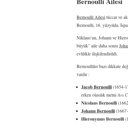
Bernoulli Ailesi
Bernoulli Ailesi
tüccar ve ak
Bernoulli, 16. yüzyılda, İspa
Niklaus’un, Johann ve Hiero
büyük” aile daha sonra
Joha
evlilikle ilişkilendirildi.
Bernoulliler bazı dikkate değ
vardır :
Jacob Bernoulli
(1654-17
erken olasılık metni
Ars C
Nicolaus Bernoulli
(1662
Johann Bernoulli
(1667-1
Hieronymus Bernoulli
(1