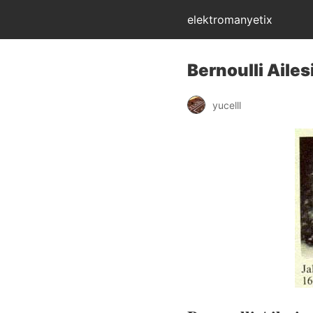
elektromanyetix
Bernoulli Ailes
yucelll