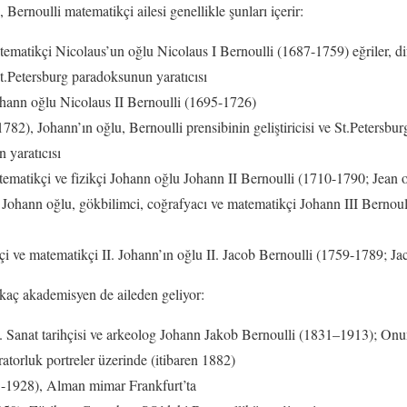
 Bernoulli matematikçi ailesi genellikle şunları içerir:
ematikçi Nicolaus’un oğlu Nicolaus I Bernoulli (1687-1759) eğriler, di
 St.Petersburg paradoksunun yaratıcısı
hann oğlu Nicolaus II Bernoulli (1695-1726)
82), Johann’ın oğlu, Bernoulli prensibinin geliştiricisi ve St.Petersb
 yaratıcısı
matikçi ve fizikçi Johann oğlu Johann II Bernoulli (1710-1790; Jean ol
 Johann oğlu, gökbilimci, coğrafyacı ve matematikçi Johann III Bernoul
kçi ve matematikçi II. Johann’ın oğlu II. Jacob Bernoulli (1759-1789; Jac
kaç akademisyen de aileden geliyor:
. Sanat tarihçisi ve arkeolog Johann Jakob Bernoulli (1831–1913); Onu
orluk portreler üzerinde (itibaren 1882)
-1928), Alman mimar Frankfurt’ta