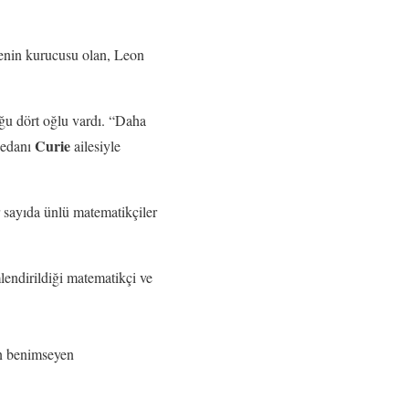
lenin kurucusu olan, Leon
ğu dört oğlu vardı. “Daha
Curie
nedanı
ailesiyle
ir sayıda ünlü matematikçiler
lendirildiği matematikçi ve
en benimseyen