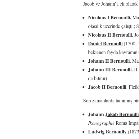
Jacob ve Johann’a ek olarak ,
Nicolaus I Bernoulli.
Mat
olasılık üzerinde çalıştı ;
Nicolaus II Bernoulli.
Jo
Daniel Bernoulli
(1700–17
beklenen fayda kavramının
Johann II Bernoulli.
Mate
Johann III Bernoulli.
II.
da bilinir)
Jacob II Bernoulli
. Fizi
Son zamanlarda tanınmış bir
Johann
Jakob Bernoulli
Ikonographie
Roma İmparat
Ludwig Bernoully
(1873