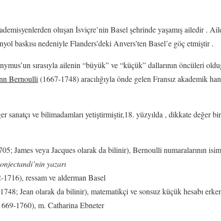
ademisyenlerden oluşan İsviçre’nin Basel şehrinde yaşamış ailedir . Ai
nyol baskısı nedeniyle Flanders’deki Anvers’ten Basel’e göç etmiştir .
nymus’un sırasıyla ailenin “büyük” ve “küçük” dallarının öncüleri oldu
nn Bernoulli
(1667-1748) aracılığıyla önde gelen Fransız akademik ha
er sanatçı ve bilimadamları yetiştirmiştir,18. yüzyılda , dikkate değer b
05; James veya Jacques olarak da bilinir), Bernoulli numaralarının isim
onjectandi’nin yazarı
-1716), ressam ve alderman Basel
748; Jean olarak da bilinir), matematikçi ve sonsuz küçük hesabı erk
669-1760), m. Catharina Ebneter