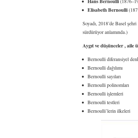
Hans Bernoulli
(1876–195
Elisabeth Bernoulli
(1873
Soyadı, 2018’de Basel şehri i
sürdürüyor anlamında.)
Aygıt ve düşünceler , aile ü
Bernoulli diferansiyel den
Bernoulli dağılımı
Bernoulli sayıları
Bernoulli polinomları
Bernoulli işlemleri
Bernoulli testleri
Bernoulli’lerin ilkeleri