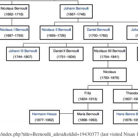
w/index.php?title=Bernoulli_ailesi&oldid=19430377 (last visited Nisan 