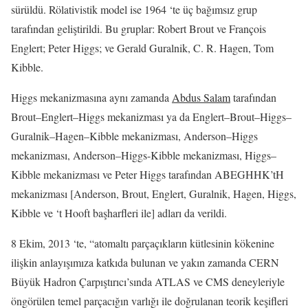
sürüldü. Rölativistik model ise 1964 ‘te üç bağımsız grup
tarafından geliştirildi. Bu gruplar: Robert Brout ve François
Englert; Peter Higgs; ve Gerald Guralnik, C. R. Hagen, Tom
Kibble.
Higgs mekanizmasına aynı zamanda
Abdus Salam
tarafından
Brout–Englert–Higgs mekanizması ya da Englert–Brout–Higgs–
Guralnik–Hagen–Kibble mekanizması, Anderson–Higgs
mekanizması, Anderson–Higgs-Kibble mekanizması, Higgs–
Kibble mekanizması ve Peter Higgs tarafından ABEGHHK’tH
mekanizması [Anderson, Brout, Englert, Guralnik, Hagen, Higgs,
Kibble ve ‘t Hooft başharfleri ile] adları da verildi.
8 Ekim, 2013 ‘te, “atomaltı parçaçıkların kütlesinin kökenine
ilişkin anlayışımıza katkıda bulunan ve yakın zamanda CERN
Büyük Hadron Çarpıştırıcı’sında ATLAS ve CMS deneyleriyle
öngörülen temel parçacığın varlığı ile doğrulanan teorik keşifleri