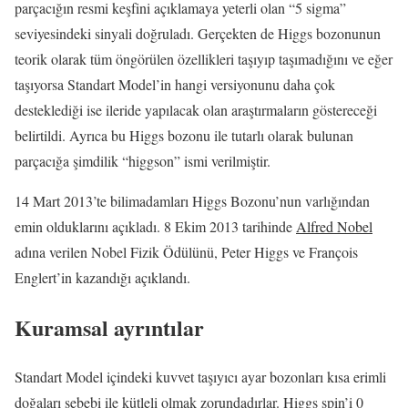
parçacığın resmi keşfini açıklamaya yeterli olan “5 sigma”
seviyesindeki sinyali doğruladı. Gerçekten de Higgs bozonunun
teorik olarak tüm öngörülen özellikleri taşıyıp taşımadığını ve eğer
taşıyorsa Standart Model’in hangi versiyonunu daha çok
desteklediği ise ileride yapılacak olan araştırmaların göstereceği
belirtildi. Ayrıca bu Higgs bozonu ile tutarlı olarak bulunan
parçacığa şimdilik “higgson” ismi verilmiştir.
14 Mart 2013’te bilimadamları Higgs Bozonu’nun varlığından
emin olduklarını açıkladı. 8 Ekim 2013 tarihinde
Alfred Nobel
adına verilen Nobel Fizik Ödülünü, Peter Higgs ve François
Englert’in kazandığı açıklandı.
Kuramsal ayrıntılar
Standart Model içindeki kuvvet taşıyıcı ayar bozonları kısa erimli
doğaları sebebi ile kütleli olmak zorundadırlar. Higgs spin’i 0