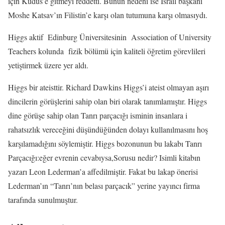
için Kudüs’e gitmeyi reddetti. Bunun nedeni ise İsrail başkanı
Moshe Katsav’ın Filistin’e karşı olan tutumuna karşı olmasıydı.
Higgs aktif Edinburg Üniversitesinin Association of University
Teachers kolunda fizik bölümü için kaliteli öğretim görevlileri
yetiştirmek üzere yer aldı.
Higgs bir ateisttir. Richard Dawkins Higgs’i ateist olmayan aşırı
dincilerin görüşlerini sahip olan biri olarak tanımlamıştır. Higgs
dine görüşe sahip olan Tanrı parçacığı isminin insanlara i
rahatsızlık vereceğini düşündüğünden dolayı kullanılmasını hoş
karşılamadığını söylemiştir. Higgs bozonunun bu lakabı Tanrı
Parçacığı:eğer evrenin cevabıysa,Sorusu nedir? Isimli kitabın
yazarı Leon Lederman’a affedilmiştir. Fakat bu lakap önerisi
Lederman’ın “Tanrı’nın belası parçacık” yerine yayıncı firma
tarafında sunulmuştur.