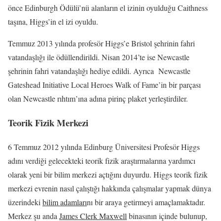
önce Edinburgh Ödülü’nü alanların el izinin oyulduğu Caithness
taşına, Higgs’in el izi oyuldu.
Temmuz 2013 yılında profesör Higgs’e Bristol şehrinin fahri
vatandaşlığı ile ödüllendirildi. Nisan 2014’te ise Newcastle
şehrinin fahri vatandaşlığı hediye edildi. Ayrıca Newcastle
Gateshead Initiative Local Heroes Walk of Fame’in bir parçası
olan Newcastle rıhtım’ına adına pirinç plaket yerleştirdiler.
Teorik Fizik Merkezi
6 Temmuz 2012 yılında Edinburg Üniversitesi Profesör Higgs
adını verdiği gelecekteki teorik fizik araştırmalarına yardımcı
olarak yeni bir bilim merkezi açtığını duyurdu. Higgs teorik fizik
merkezi evrenin nasıl çalıştığı hakkında çalışmalar yapmak dünya
üzerindeki
bilim adamları
nı bir araya getirmeyi amaçlamaktadır.
Merkez şu anda
James Clerk Maxwell
binasının içinde bulunup,