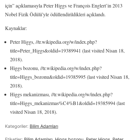
için” açıklamasıyla Peter Higgs ve François Englert’in 2013
Nobel Fizik Ödülü’yle ödüllendirildikleri açıklandı.
Kaynaklar:
Peter Higgs, //tr.wikipedia.org/w/index.php?
title=Peter_Higgs&oldid=19389941 (last visited Nisan 18,
2018).
Higgs bozonu, //tr.wikipedia.org/w/index.php?
title=Higgs_bozonu&oldid=19385995 (last visited Nisan 18,
2018).
Higgs mekanizması, //tr.wikipedia.org/w/index.php?
title=Higgs_mekanizmas%C4%B1&oldid=19385994 (last
visited Nisan 18, 2018).
Kategoriler:
Bilim Adamları
Etiketler:
Bilim Adamları
,
Higgs bozonu
,
Peter Higgs
,
Peter