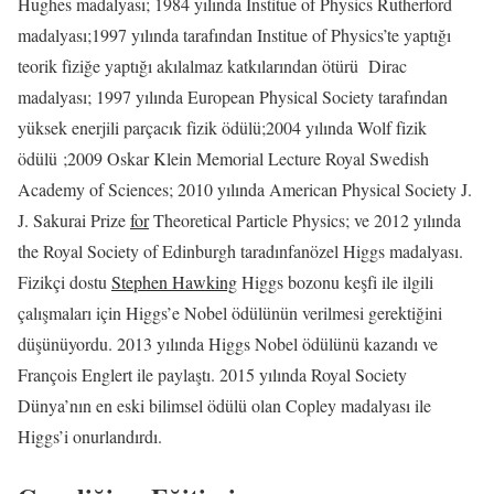
Hughes madalyası; 1984 yılında Institue of Physics Rutherford
madalyası;1997 yılında tarafından Institue of Physics’te yaptığı
teorik fiziğe yaptığı akılalmaz katkılarından ötürü Dirac
madalyası; 1997 yılında European Physical Society tarafından
yüksek enerjili parçacık fizik ödülü;2004 yılında Wolf fizik
ödülü ;2009 Oskar Klein Memorial Lecture Royal Swedish
Academy of Sciences; 2010 yılında American Physical Society J.
J. Sakurai Prize
for
Theoretical Particle Physics; ve 2012 yılında
the Royal Society of Edinburgh taradınfanözel Higgs madalyası.
Fizikçi dostu
Stephen Hawking
Higgs bozonu keşfi ile ilgili
çalışmaları için Higgs’e Nobel ödülünün verilmesi gerektiğini
düşünüyordu. 2013 yılında Higgs Nobel ödülünü kazandı ve
François Englert ile paylaştı. 2015 yılında Royal Society
Dünya’nın en eski bilimsel ödülü olan Copley madalyası ile
Higgs’i onurlandırdı.