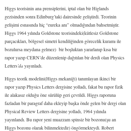
Higgs teorisinin ana prensiplerini, iptal olan bir Higlands
gezisinden sonra Edinburg’taki dairesinde geliştirdi. Teorinin
gelişimi esnasında hiç “eureka anı” olmadığından bahsetmiştir.
Higgs 1964 yılında Goldstone teorisindeki(kütlesiz Goldstone
parçacıkları, bölgesel simetri kendiliğinden görecelik kuramı ile
bozulursa meydana gelmez) bir boşluktan yararlanıp kısa bir
rapor yazıp CERN’de düzenlenip dağıtılan bir derdi olan Physics
Letters
’da
yayınladı.
Higgs teorik modelini(Higgs mekaniği) tanımlayan ikinci bir
rapor yazıp Physics Letters dergisine yolladı, fakat bu rapor fizik
ile alakasız olduğu öne sürülüp geri çevrildi. Higgs raporuna
fazladan bir paragraf daha ekleyip başka önde gelen bir dergi olan
Physical Review Letters dergisine yolladı, 1964 yılında
yayınlandı. Bu rapor yeni muazzam spinsiz bir bozonu(şu an
Higgs bozonu olarak bilinmektedir) öngörmekteydi. Robert