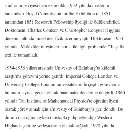
sınıf onur seviyesi ile mezun oldu.1952 yılında masterını
tamamladı. Royal Commission for the Exhibition of 1851
tarafından 1851 Research Fellowship üyeliği ile ödüllendirildi.
Doktorasını Charles Coulson ve Christopher Longuet-Higgins
denetimi altında moleküler fizik üzerine yaptı. Doktorasını 1954
yılında “Moleküler titreşimler teorisi ile ilgili problemler” başlılkı
tezi ile tamamladı.
1954-1956 yılları arasında Univesity of Edinburg’ta kidemli
araştırma görevini yerine getirdi. Imperial College London ve
University College London üniversitelerinde çeşitli görevlerde
bulundu, ayrıca geçici olarak matematik derslerine de girdi. 1960
yılında Tait Institute of Mathematical Physics’te öğretim üyesi
olarak görev almak için Univesity of Edinburg’a geri döndü. Bu
durum ona öğrenciyken otostopla gidip eğlendiği Western
Higlands şehrine yerleşmesine olanak sağladı. 1970 yılında