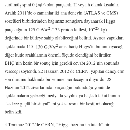
sürülmüş spini 0 (
sıfır
) olan parçacık. H veya h olarak kısaltılır.
Aralık 2011’de o zamanlar iki ana deneyin (ATLAS ve CMS)
sözcüleri birbirlerinden bağımsız sonuçlara dayanarak Higgs
2
−25
parçacığının 125 GeV/c
(133 proton kütlesi, 10
kg)
değerinde bir kütleye sahip olabileceğini belirtti. Ayrıca yaptıkları
2
açıklamada 115–
130 GeV/
c
arası hariç Higgs’in bulunmayacağı
diğer kütle aralıklarının önemli ölçüde elendiğini belirttiler.
BHÇ’nin kesin bir sonuç için gerekli cevabı 2012’nin sonunda
vereceği söylendi. 22 Haziran 2012’de CERN, yapılan deneylerin
son durumu hakkında bir seminer verileceğini duyurdu. 28
Haziran 2012 civarlarında parçacığın bulunduğu yönünde
açıklamaların geleceği medyada yayılmaya başladı fakat bunun
“sadece güçlü bir sinyal” mi yoksa resmi bir keş
if
mi olacağı
belirsizdi.
4 Temmuz 2012’de CERN, “Higgs bozonu ile tutarlı” bir