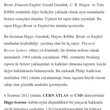
,
Brout ,Francois Englert
Gerald Guralnik, C. R. Hagen ve Tom
Kibble ismindeki diğer fizikçiler yaklaşık olarak aynı zamanlarda
benzer sonuçlara ulaştılar. Üçüncü bir rapor daha yayınladı. Bu
rapor Higgs,Brout ve Englert’ten alıntılar içeriyordu.
Bu bozunun Higgs, Guralnik, Hagen, Kibble, Brout, ve Englert
tarafından keşfedildiği yazılmış olan bu üç rapor
Physical
Review Letters
ellinci yıl dönümde, bir dönüm noktası olarak
tanımlandı. 1964 yılında yayınlanan PRL symmetry breaking
raporu ile benzer yaklaşımları ve katkıları olmasına ragmen, kayda
değer farklılıklarda bulunuyordu. Bu mekanik Philip Anderson
tarafından 1962 yılında yayınlanmıştı, buna ragmen büyük öneme
sahip olan görelilik modelini içermiyordu.
CERN ATLAS
CMS
4 Temmuz 2012 yılında,
ve
deneylerinde
Higgs bozonu
olabileceğini düşündükleri bir parçacık hakkında
güçlü bulgulara rastladılar. 126 Gigaelektronvoltluk bir kütlesel