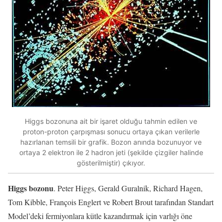
Higgs bozonuna ait bir işaret olduğu tahmin edilen ve
proton-proton çarpışması sonucu ortaya çıkan verilerle
hazırlanan temsili bir grafik. Bozon anında bozunuyor ve
ortaya 2 elektron ile 2 hadron jeti (şekilde çizgiler halinde
gösterilmiştir) çıkıyor.
Higgs bozonu
. Peter Higgs, Gerald Guralnik, Richard Hagen,
Tom Kibble, François Englert ve Robert Brout tarafından Standart
Model’deki fermiyonlara kütle kazandırmak için varlığı öne