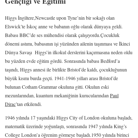
Gençliği ve Eğitimi
Higgs İngiltere,Newcastle upon Tyne’nin bir sokağı olan
Elswick’te İskoç anne ve babanın oğlu olarak dünyaya geldi.
Babası BBC’de ses mühendisi olarak çalışıyordu.Çocukluk
dönemi astımı, babasının işi yüzünden ailenin taşınması ve İkinci
Dünya Savaşı Higgs’in ilkokul derslerini kaçırmasına neden oldu
bu yüzden evde eğitim gördü. Sonrasında babası Bedford’a
taşındı, Higgs annesi ile birlikte Bristol’de kaldı, çocukluğunun
büyük kısmı burda geçti. 1941-1946 yılları arası Bristol’de
bulunan Cotham Grammar okuluna gitti. Okulun eski
mezunlarından, kuantum mekaniğinin kurucularından
Paul
Dirac
’tan etkilendi.
1946 yılında 17 yaşındaki Higgs City of London okuluna başladı,
matematik üzerinde yoğunlaştı, sonrasında 1947 yılında King’s
College London’a öğrenim görmeye başladı.1950 yılında birinci