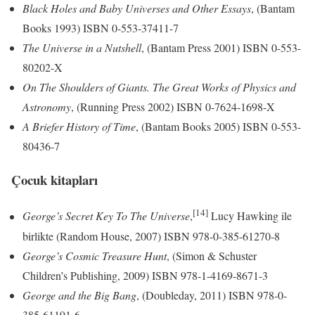
Black Holes and Baby Universes and Other Essays
, (Bantam
Books 1993) ISBN 0-553-37411-7
The Universe in a Nutshell
, (Bantam Press 2001) ISBN 0-553-
80202-X
On The Shoulders of Giants. The Great Works of Physics and
Astronomy
, (Running Press 2002) ISBN 0-7624-1698-X
A Briefer History of Time
, (Bantam Books 2005) ISBN 0-553-
80436-7
Çocuk kitapları
[14]
George’s Secret Key To The Universe
,
Lucy Hawking ile
birlikte (Random House, 2007) ISBN 978-0-385-61270-8
George’s Cosmic Treasure Hunt
, (Simon & Schuster
Children’s Publishing, 2009) ISBN 978-1-4169-8671-3
George and the Big Bang
, (Doubleday, 2011) ISBN 978-0-
385-61191-6