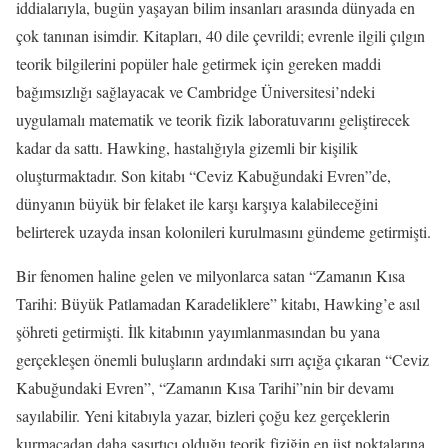
iddialarıyla, bugün yaşayan bilim insanları arasında dünyada en
çok tanınan isimdir. Kitapları, 40 dile çevrildi; evrenle ilgili çılgın
teorik bilgilerini popüler hale getirmek için gereken maddi
bağımsızlığı sağlayacak ve Cambridge Üniversitesi’ndeki
uygulamalı matematik ve teorik fizik laboratuvarını geliştirecek
kadar da sattı. Hawking, hastalığıyla gizemli bir kişilik
oluşturmaktadır. Son kitabı “Ceviz Kabuğundaki Evren”de,
dünyanın büyük bir felaket ile karşı karşıya kalabileceğini
belirterek uzayda insan kolonileri kurulmasını gündeme getirmişti.
Bir fenomen haline gelen ve milyonlarca satan “Zamanın Kısa
Tarihi: Büyük Patlamadan Karadeliklere” kitabı, Hawking’e asıl
şöhreti getirmişti. İlk kitabının yayımlanmasından bu yana
gerçekleşen önemli buluşların ardındaki sırrı açığa çıkaran “Ceviz
Kabuğundaki Evren”, “Zamanın Kısa Tarihi”nin bir devamı
sayılabilir. Yeni kitabıyla yazar, bizleri çoğu kez gerçeklerin
kurmacadan daha şaşırtıcı olduğu teorik fiziğin en üst noktalarına