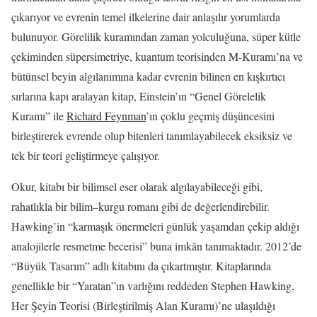
çıkarıyor ve evrenin temel ilkelerine dair anlaşılır yorumlarda
bulunuyor. Görelilik kuramından zaman yolculuğuna, süper kütle
çekiminden süpersimetriye, kuantum teorisinden M-Kuramı’na ve
bütünsel beyin algılanımına kadar evrenin bilinen en kışkırtıcı
sırlarına kapı aralayan kitap, Einstein’ın “Genel Görelelik
Kuramı” ile
Richard Feynman
’ın çoklu geçmiş düşüncesini
birleştirerek evrende olup bitenleri tanımlayabilecek eksiksiz ve
tek bir teori geliştirmeye çalışıyor.
Okur, kitabı bir bilimsel eser olarak algılayabileceği gibi,
rahatlıkla bir bilim–kurgu romanı gibi de değerlendirebilir.
Hawking’in “karmaşık önermeleri günlük yaşamdan çekip aldığı
analojilerle resmetme becerisi” buna imkân tanımaktadır. 2012’de
“Büyük Tasarım” adlı kitabını da çıkartmıştır. Kitaplarında
genellikle bir “Yaratan”ın varlığını reddeden Stephen Hawking,
Her Şeyin Teorisi (Birleştirilmiş Alan Kuramı)’ne ulaşıldığı