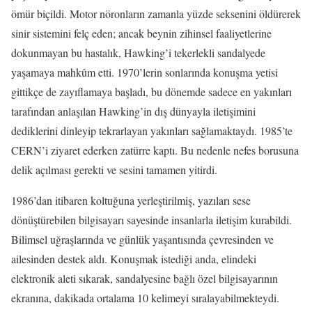
ömür biçildi. Motor nöronların zamanla yüzde seksenini öldürerek
sinir sistemini felç eden; ancak beynin zihinsel faaliyetlerine
dokunmayan bu hastalık, Hawking’i tekerlekli sandalyede
yaşamaya mahkûm etti. 1970’lerin sonlarında konuşma yetisi
gittikçe de zayıflamaya başladı, bu dönemde sadece en yakınları
tarafından anlaşılan Hawking’in dış dünyayla iletişimini
dediklerini dinleyip tekrarlayan yakınları sağlamaktaydı. 1985’te
CERN’i ziyaret ederken zatürre kaptı. Bu nedenle nefes borusuna
delik açılması gerekti ve sesini tamamen yitirdi.
1986’dan itibaren koltuğuna yerleştirilmiş, yazıları sese
dönüştürebilen bilgisayarı sayesinde insanlarla iletişim kurabildi.
Bilimsel uğraşlarında ve günlük yaşantısında çevresinden ve
ailesinden destek aldı. Konuşmak istediği anda, elindeki
elektronik aleti sıkarak, sandalyesine bağlı özel bilgisayarının
ekranına, dakikada ortalama 10 kelimeyi sıralayabilmekteydi.