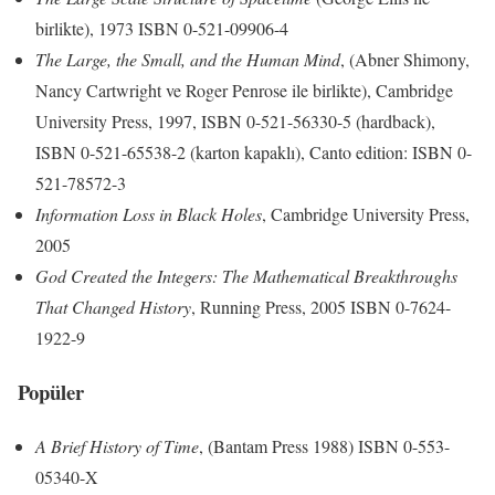
birlikte), 1973 ISBN 0-521-09906-4
The Large, the Small, and the Human Mind
, (Abner Shimony,
Nancy Cartwright ve Roger Penrose ile birlikte), Cambridge
University Press, 1997, ISBN 0-521-56330-5 (hardback),
ISBN 0-521-65538-2 (karton kapaklı), Canto edition: ISBN 0-
521-78572-3
Information Loss in Black Holes
, Cambridge University Press,
2005
God Created the Integers: The Mathematical Breakthroughs
That Changed History
, Running Press, 2005 ISBN 0-7624-
1922-9
Popüler
A Brief History of Time
, (Bantam Press 1988) ISBN 0-553-
05340-X