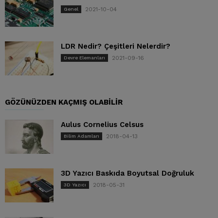
2021-10-04
Genel
LDR Nedir? Çeşitleri Nelerdir?
2021-09-16
Devre Elemanları
GÖZÜNÜZDEN KAÇMIŞ OLABILIR
Aulus Cornelius Celsus
2018-04-13
Bilim Adamları
3D Yazıcı Baskıda Boyutsal Doğruluk
2018-05-31
3D Yazıcı