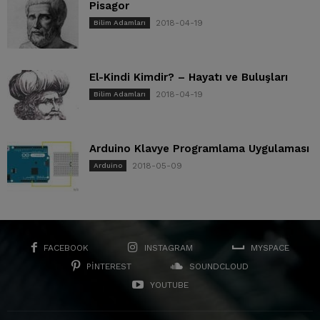
Pisagor
2018-04-19
Bilim Adamları
El-Kindi Kimdir? – Hayatı ve Buluşları
2018-04-19
Bilim Adamları
Arduino Klavye Programlama Uygulaması
2018-05-09
Arduino
FACEBOOK
INSTAGRAM
MYSPACE
PINTEREST
SOUNDCLOUD
YOUTUBE