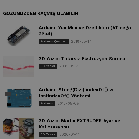
GÖZÜNÜZDEN KAÇMIŞ OLABILIR
Arduino Yun Mini ve Özellikleri (ATmega
32u4)
2018-05-17
Arduino Çeşitleri
3D Yazıcı Tutarsız Ekstrüzyon Sorunu
2018-05-31
3D Yazıcı
Arduino String(Dizi) indexOf() ve
lastIndexOf() Yöntemi
2018-05-08
Arduino
3D Yazıcı Marlin EXTRUDER Ayar ve
Kalibrasyonu
2020-01-17
3D Yazıcı