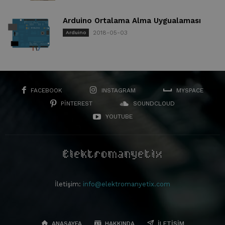
Arduino Ortalama Alma Uygualaması
2018-05-03
Arduino
FACEBOOK
INSTAGRAM
MYSPACE
PINTEREST
SOUNDCLOUD
YOUTUBE
İletişim:
info@elektromanyetix.com
ANASAYFA
HAKKINDA
İLETIŞIM