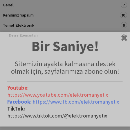
Genel
7
Kendimiz Yapalım
10
Temel Elektronik
6
Devre Elemanları
5
Bir Saniye!
Sitemizin ayakta kalmasına destek
olmak için, sayfalarımıza abone olun!
Youtube
:
https://www.youtube.com/elektromanyetix
Facebook
: https://www.fb.com/elektromanyetix
TikTok:
https://www.tiktok.com/@elektromanyetix