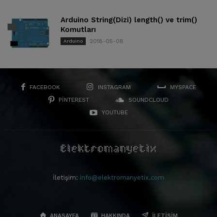
Arduino String(Dizi) length() ve trim()
Komutları
2018-05-08
Arduino
FACEBOOK
INSTAGRAM
MYSPACE
PINTEREST
SOUNDCLOUD
YOUTUBE
İletişim:
info@elektromanyetix.com
ANASAYFA
HAKKINDA
İLETIŞIM