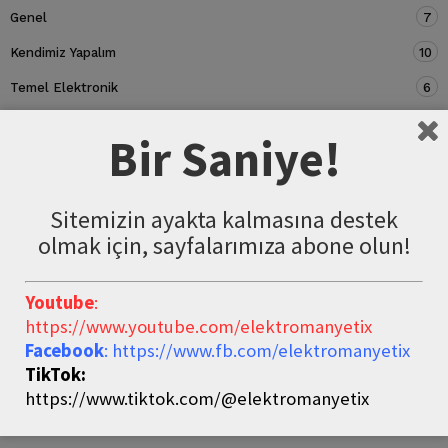
Genel
7
Kendimiz Yapalım
10
Temel Elektronik
6
Devre Elemanları
5
Bir Saniye!
Sitemizin ayakta kalmasına destek
olmak için, sayfalarımıza abone olun!
Youtube
:
https://www.youtube.com/elektromanyetix
Facebook
: https://www.fb.com/elektromanyetix
TikTok:
https://www.tiktok.com/@elektromanyetix