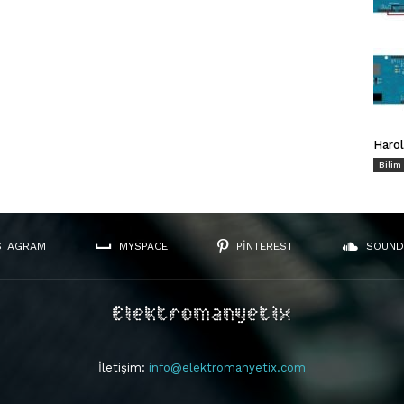
Harol
Bilim
STAGRAM
MYSPACE
PINTEREST
SOUND
İletişim:
info@elektromanyetix.com