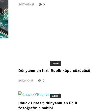
2017-05-21
0
Genel
Dünyanın en hızlı Rubik küpü çözücüsü
2012-10-17
0
Genel
Chuck O’Rear; dünyanın en ünlü
fotoğrafının sahibi