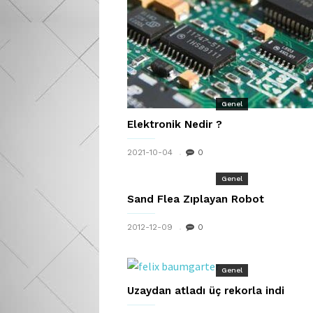
Genel
Elektronik Nedir ?
2021-10-04
0
Genel
Sand Flea Zıplayan Robot
2012-12-09
0
Genel
Uzaydan atladı üç rekorla indi