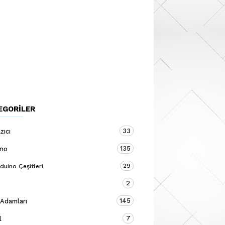
EGORILER
33
zıcı
135
ino
29
duino Çeşitleri
2
145
 Adamları
7
l