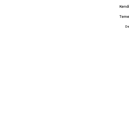
Kendi
Temel
De