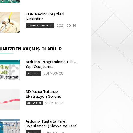
LDR Nedir? Çeşitleri
Nelerdir?
2021-09-16
Devre Elemanları
ÜNÜZDEN KAÇMIŞ OLABILIR
Arduino Programlama Dili –
Yapı Oluşturma
2017-03-08
Arduino
3D Yazıcı Tutarsız
Ekstrüzyon Sorunu
2018-05-31
3D Yazıcı
Arduino Tuşlarla Fare
Uygulaması (Klavye ve Fare)
2018-05-09
Arduino