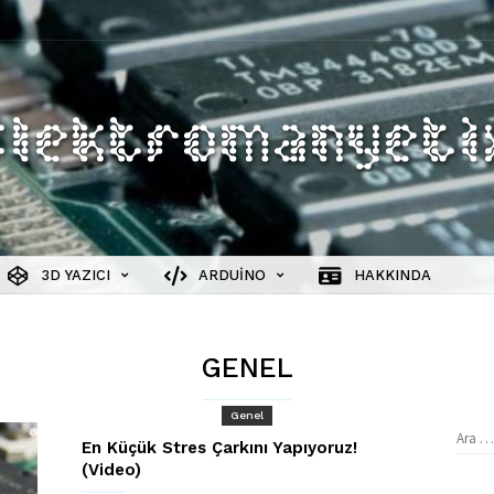
3D YAZICI
ARDUINO
HAKKINDA
GENEL
Genel
Aram
En Küçük Stres Çarkını Yapıyoruz!
(Video)