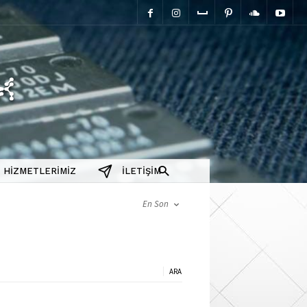
elektromanyetix
HIZMETLERIMIZ
İLETIŞIM
En Son
a: