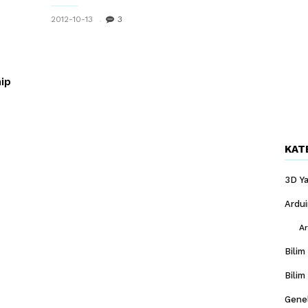
2012-10-13
3
hip
KAT
3D Ya
Ardu
Ar
Bilim
Bilim
Gene