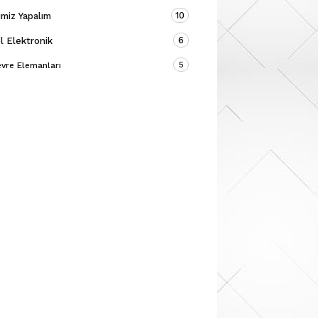
10
miz Yapalım
6
 Elektronik
5
vre Elemanları