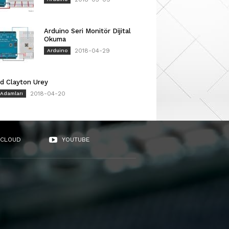
Arduino Seri Monitör Dijital
Okuma
2018-04-29
Arduino
d Clayton Urey
2018-04-20
 Adamları
CLOUD
YOUTUBE