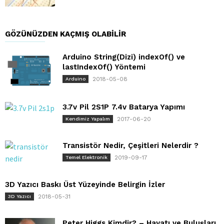
GÖZÜNÜZDEN KAÇMIŞ OLABILIR
Arduino String(Dizi) indexOf() ve
lastIndexOf() Yöntemi
2018-05-08
Arduino
3.7v Pil 2S1P 7.4v Batarya Yapımı
2017-06-20
Kendimiz Yapalım
Transistör Nedir, Çeşitleri Nelerdir ?
2019-09-17
Temel Elektronik
3D Yazıcı Baskı Üst Yüzeyinde Belirgin İzler
2018-05-31
3D Yazıcı
Peter Higgs Kimdir? – Hayatı ve Buluşları