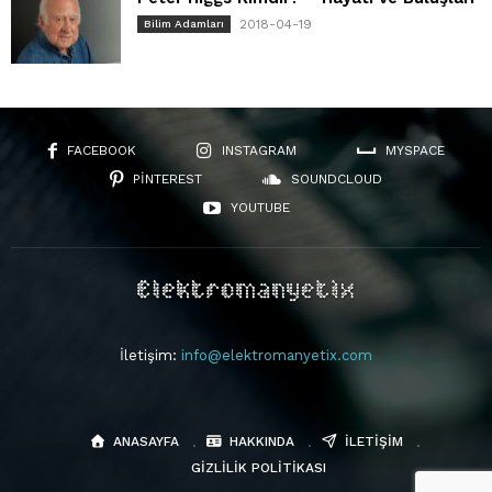
2018-04-19
Bilim Adamları
FACEBOOK
INSTAGRAM
MYSPACE
PINTEREST
SOUNDCLOUD
YOUTUBE
İletişim:
info@elektromanyetix.com
ANASAYFA
HAKKINDA
İLETIŞIM
GIZLILIK POLITIKASI