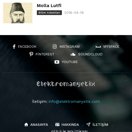
Molla Lutfî
2018-04-19
Bilim Adamları
FACEBOOK
INSTAGRAM
MYSPACE
PINTEREST
SOUNDCLOUD
YOUTUBE
İletişim:
info@elektromanyetix.com
ANASAYFA
HAKKINDA
İLETIŞIM
GIZLILIK POLITIKASI