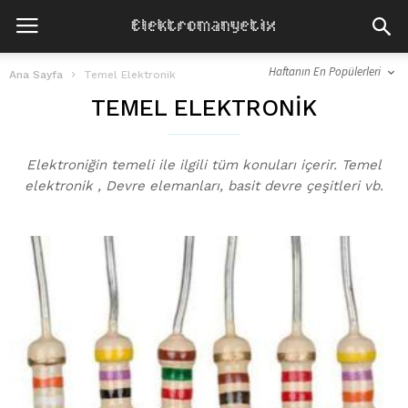
Haftanın En Popülerleri
Ana Sayfa
Temel Elektronik
TEMEL ELEKTRONIK
Elektroniğin temeli ile ilgili tüm konuları içerir. Temel
elektronik , Devre elemanları, basit devre çeşitleri vb.