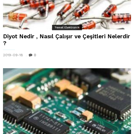
Temel Elektronik
Diyot Nedir , Nasıl Çalışır ve Çeşitleri Nelerdir
?
2019-09-18
0