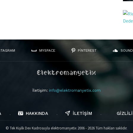
STAGRAM
MYSPACE
PINTEREST
SOUND
İletişim:
info@elektromanyetix.com
A
HAKKINDA
İLETIŞIM
GIZLILI
© Tek Kişilk Dev Kadrosuyla elektromanyetix 2006 - 2026 Tüm hakları saklıdır.