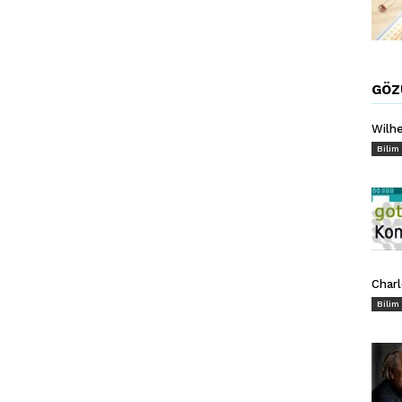
GÖZ
Wilh
Bilim
Char
Bilim