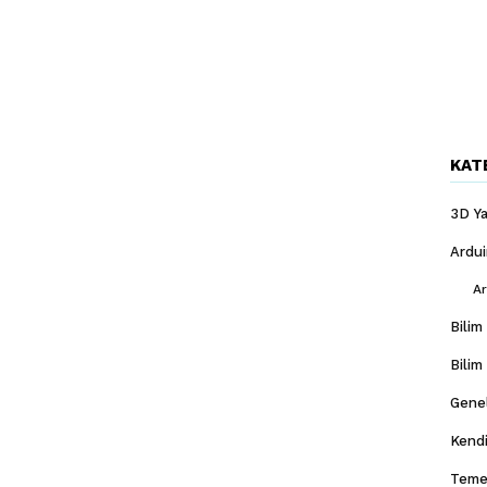
KAT
3D Ya
Ardu
Ar
Bilim
Bilim
Gene
Kendi
Temel