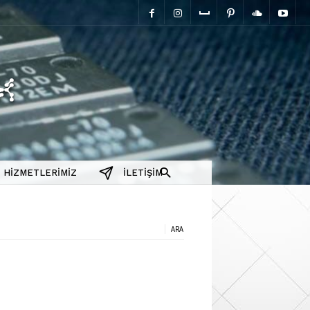
elektromanyetix
HIZMETLERIMIZ
İLETIŞIM
a: