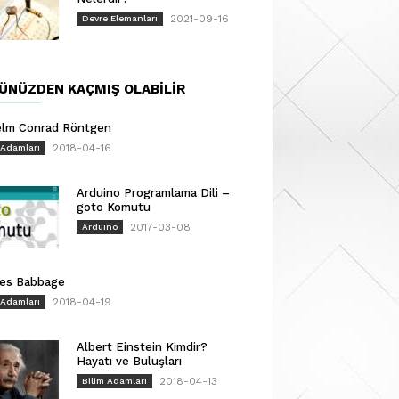
2021-09-16
Devre Elemanları
ÜNÜZDEN KAÇMIŞ OLABILIR
elm Conrad Röntgen
2018-04-16
 Adamları
Arduino Programlama Dili –
goto Komutu
2017-03-08
Arduino
les Babbage
2018-04-19
 Adamları
Albert Einstein Kimdir?
Hayatı ve Buluşları
2018-04-13
Bilim Adamları