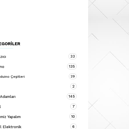
EGORILER
33
zıcı
135
ino
29
duino Çeşitleri
2
145
 Adamları
7
l
10
miz Yapalım
6
 Elektronik