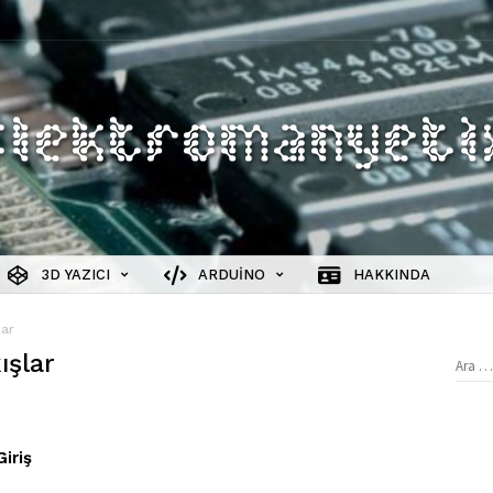
3D YAZICI
ARDUINO
HAKKINDA
lar
kışlar
Aram
iriş