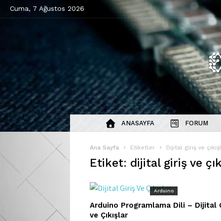
Cuma, 7 Ağustos 2026
ANASAYFA
FORUM
Ana Sayfa
Etiketler
Dijital giriş ve çıkış
Etiket: dijital giriş ve çı
Arduino
Arduino Programlama Dili – Dijital G
ve Çıkışlar