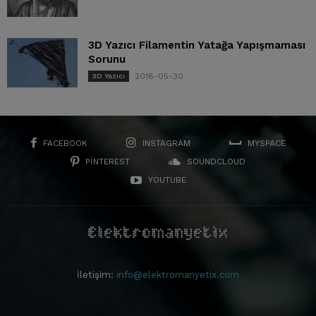
3D Yazıcı Filamentin Yatağa Yapışmaması
Sorunu
2018-05-30
3D Yazıcı
FACEBOOK
INSTAGRAM
MYSPACE
PINTEREST
SOUNDCLOUD
YOUTUBE
İletişim:
info@elektromanyetix.com