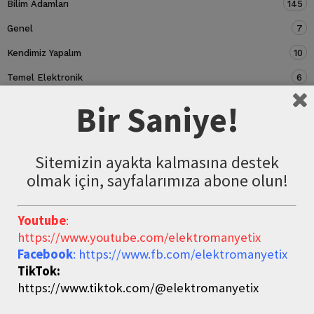
Bilim Adamları
145
Genel
7
Kendimiz Yapalım
10
Temel Elektronik
6
Devre Elemanları
5
Bir Saniye!
Sitemizin ayakta kalmasına destek
olmak için, sayfalarımıza abone olun!
Youtube
:
https://www.youtube.com/elektromanyetix
Facebook
: https://www.fb.com/elektromanyetix
TikTok:
https://www.tiktok.com/@elektromanyetix