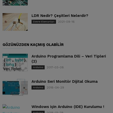
LDR Nedir? Çeşitleri Nelerdir?
2021-09-16
Devre Elemanları
GÖZÜNÜZDEN KAÇMIŞ OLABILIR
Arduino Programlama Dili – Veri Tipleri
(2)
2017-03-08
Arduino
Arduino Seri Monitör Dijital Okuma
2018-04-29
Arduino
Windows için Arduino (IDE) Kurulumu !
2018-01-29
Arduino