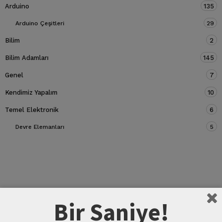
Arduino
135
Arduino Çeşitleri
29
Bilim
2
Bilim Adamları
145
Genel
7
Kendimiz Yapalım
10
Temel Elektronik
6
Devre Elemanları
5
Bir Saniye!