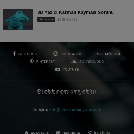
3D Yazıcı Katman Kayması Sorunu
2018-05-30
3D Yazıcı
FACEBOOK
INSTAGRAM
MYSPACE
PINTEREST
SOUNDCLOUD
YOUTUBE
İletişim:
info@elektromanyetix.com
ANASAYFA
HAKKINDA
İLETIŞIM