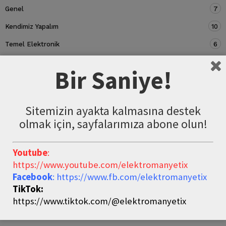
Genel
7
Kendimiz Yapalım
10
Temel Elektronik
6
Devre Elemanları
5
Bir Saniye!
Sitemizin ayakta kalmasına destek
olmak için, sayfalarımıza abone olun!
Youtube
:
https://www.youtube.com/elektromanyetix
Facebook
: https://www.fb.com/elektromanyetix
TikTok:
https://www.tiktok.com/@elektromanyetix