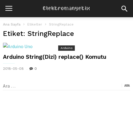
Ana Sayfa
Etiketler
StringReplace
Etiket: StringReplace
Arduino
Arduino String(Dizi) replace() Komutu
2018-05-08
0
Arama: