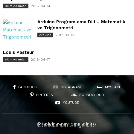
2018-04-14
Bilim Adamları
Arduino Programlama Dili – Matematik
ve Trigonometri
2017-03-08
Arduino
Louis Pasteur
2018-04-17
Bilim Adamları
FACEBOOK
INSTAGRAM
MYSPACE
PINTEREST
SOUNDCLOUD
YOUTUBE