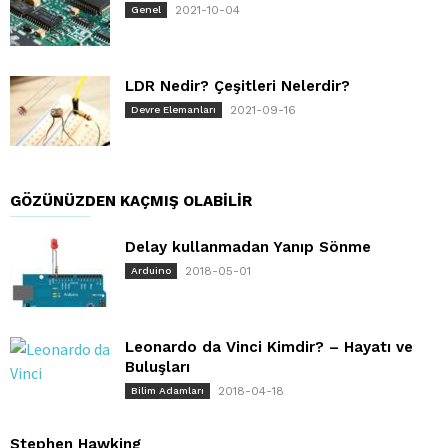
2021-10-04
Genel
LDR Nedir? Çeşitleri Nelerdir?
2021-09-16
Devre Elemanları
GÖZÜNÜZDEN KAÇMIŞ OLABILIR
Delay kullanmadan Yanıp Sönme
2018-05-01
Arduino
Leonardo da Vinci Kimdir? – Hayatı ve
Buluşları
2018-04-18
Bilim Adamları
Stephen Hawking