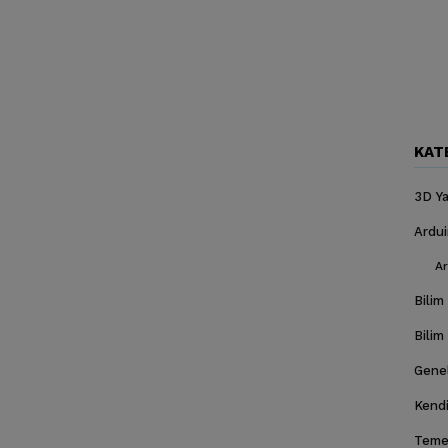
KAT
3D Ya
Ardu
Ar
Bilim
Bilim
Gene
Kendi
Temel