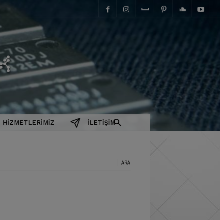
elektromanyetix
HIZMETLERIMIZ
İLETIŞIM
a: