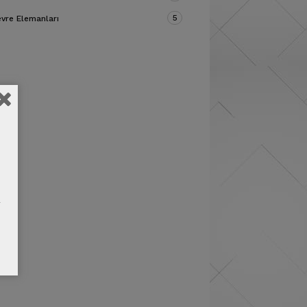
5
vre Elemanları