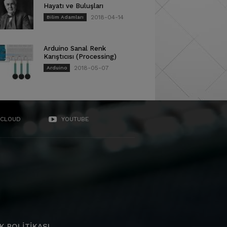
Hayatı ve Buluşları
2018-04-14
Bilim Adamları
Arduino Sanal Renk
Karıştıcısı (Processing)
2018-05-07
Arduino
CLOUD
YOUTUBE
K POLITIKASI