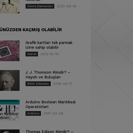
2021-09-16
Devre Elemanları
ÜNÜZDEN KAÇMIŞ OLABILIR
Grafik kartları tek parmak
izine sahip olabilir
2012-10-10
Genel
J. J. Thomson Kimdir? –
Hayatı ve Buluşları
2018-04-17
Bilim Adamları
Arduino Boolean Mantıksal
Operatörleri
2017-03-08
Arduino
Thomas Edison Kimdir? –