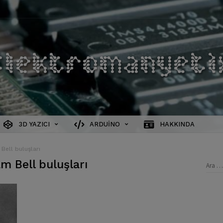
3D YAZICI
ARDUINO
HAKKINDA
Bell buluşları
m Bell buluşları
Aram