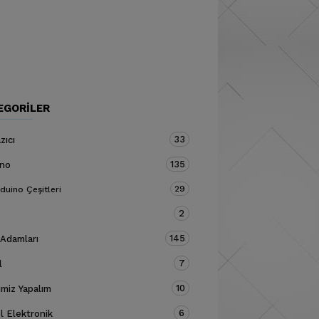
EGORILER
33
zıcı
135
ino
29
duino Çeşitleri
2
145
 Adamları
7
l
10
miz Yapalım
6
 Elektronik