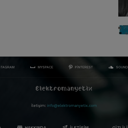
STAGRAM
MYSPACE
PINTEREST
SOUND
İletişim:
info@elektromanyetix.com
A
HAKKINDA
İLETIŞIM
GIZLILI