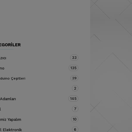
EGORILER
33
zıcı
135
ino
29
duino Çeşitleri
2
145
 Adamları
7
l
10
miz Yapalım
6
 Elektronik