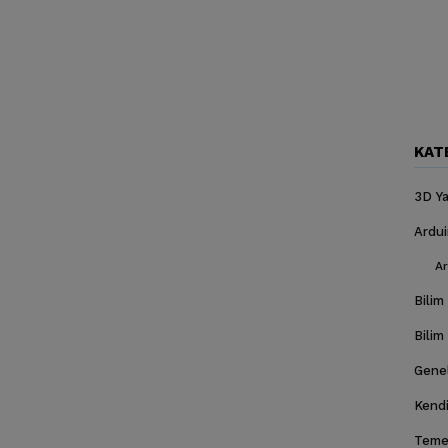
KAT
3D Ya
Ardu
Ar
Bilim
Bilim
Gene
Kendi
Temel