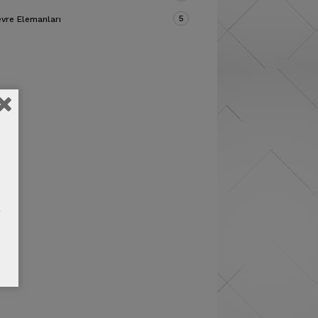
5
vre Elemanları