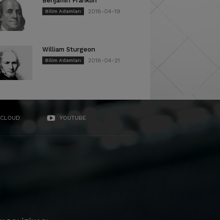
Benjamin Franklin
2018-04-19
Bilim Adamları
William Sturgeon
2018-04-21
Bilim Adamları
CLOUD
YOUTUBE