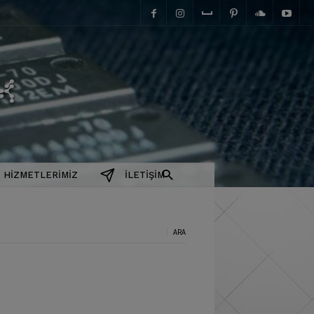
elektromanyetix
HIZMETLERIMIZ
İLETIŞIM
a: