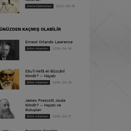
2021-09-16
Devre Elemanları
ÜNÜZDEN KAÇMIŞ OLABILIR
Ernest Orlando Lawrence
2018-04-16
Bilim Adamları
Ebu’l-Vefâ el-Bûzcânî
Kimdir? – Hayatı
2018-04-19
Bilim Adamları
James Prescott Joule
Kimdir? – Hayatı ve
Buluşları
2018-04-17
Bilim Adamları