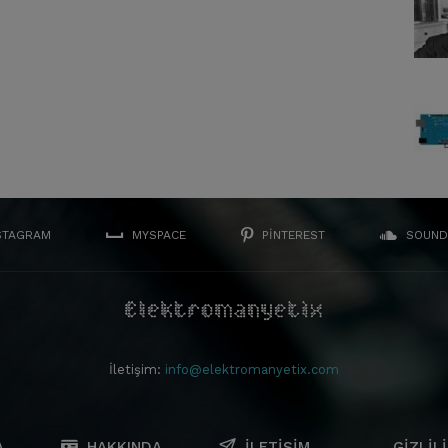
STAGRAM
MYSPACE
PINTEREST
SOUND
İletişim:
info@elektromanyetix.com
A
HAKKINDA
İLETIŞIM
GIZLILI