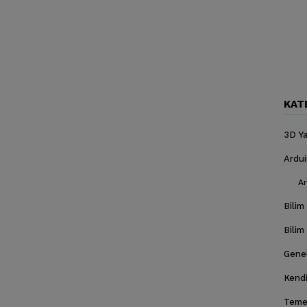
KAT
3D Ya
Ardu
Ar
Bilim
Bilim
Gene
Kendi
Temel