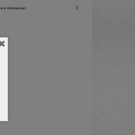
5
vre Elemanları