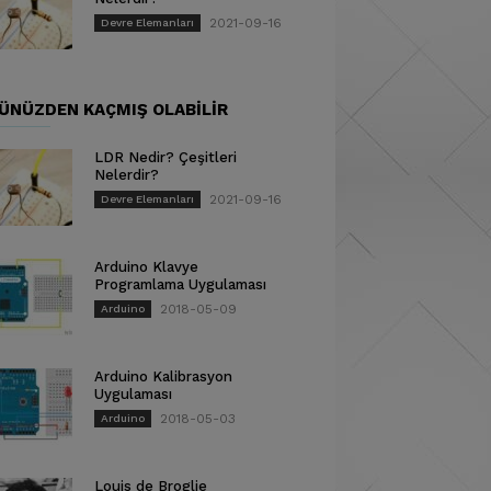
2021-09-16
Devre Elemanları
ÜNÜZDEN KAÇMIŞ OLABILIR
LDR Nedir? Çeşitleri
Nelerdir?
2021-09-16
Devre Elemanları
Arduino Klavye
Programlama Uygulaması
2018-05-09
Arduino
Arduino Kalibrasyon
Uygulaması
2018-05-03
Arduino
Louis de Broglie