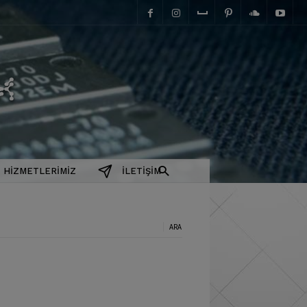
elektromanyetix
HIZMETLERIMIZ
İLETIŞIM
a: