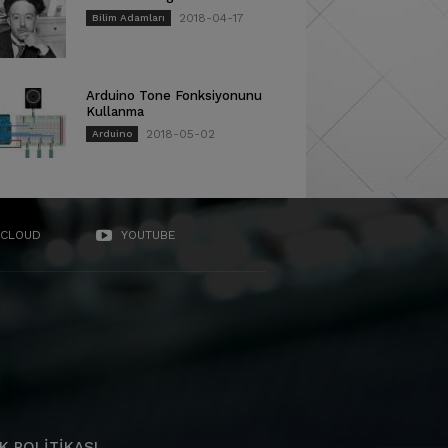
2018-04-17
Bilim Adamları
Arduino Tone Fonksiyonunu
Kullanma
2018-05-02
Arduino
CLOUD
YOUTUBE
K POLITIKASI