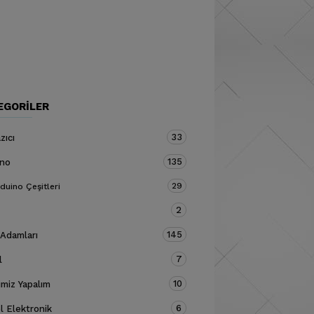
EGORILER
33
zıcı
135
ino
29
duino Çeşitleri
2
145
 Adamları
7
l
10
miz Yapalım
6
 Elektronik