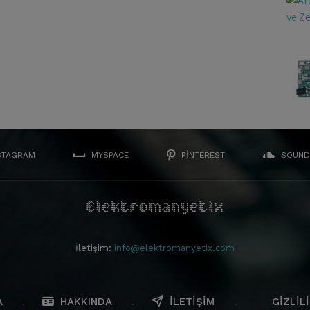
STAGRAM
MYSPACE
PINTEREST
SOUND
İletişim:
info@elektromanyetix.com
A
HAKKINDA
İLETIŞIM
GIZLILI