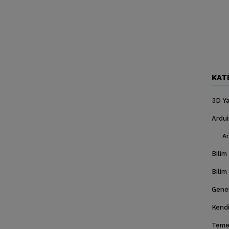
KAT
3D Ya
Ardu
Ar
Bilim
Bilim
Gene
Kendi
Temel