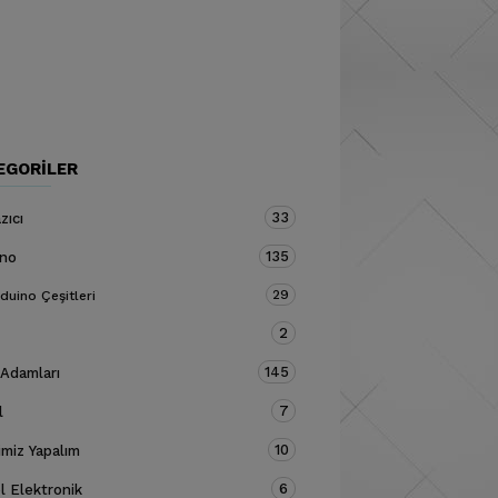
EGORILER
33
zıcı
135
ino
29
duino Çeşitleri
2
145
 Adamları
7
l
10
miz Yapalım
6
 Elektronik