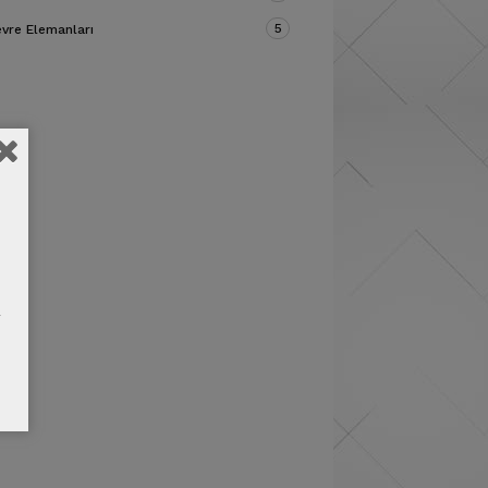
5
vre Elemanları