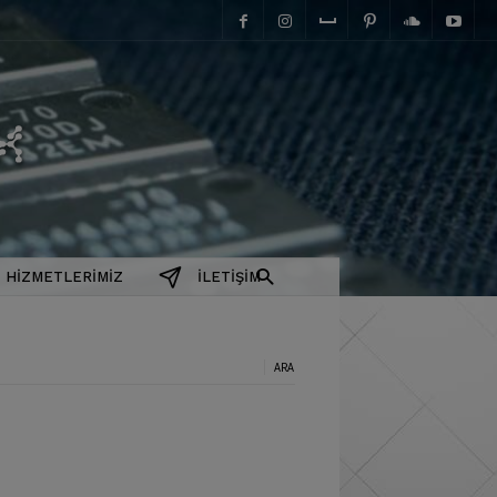
elektromanyetix
HIZMETLERIMIZ
İLETIŞIM
a: