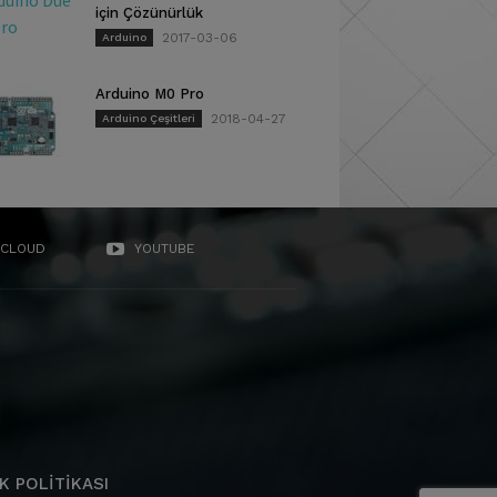
için Çözünürlük
2017-03-06
Arduino
Arduino M0 Pro
2018-04-27
Arduino Çeşitleri
CLOUD
YOUTUBE
K POLITIKASI