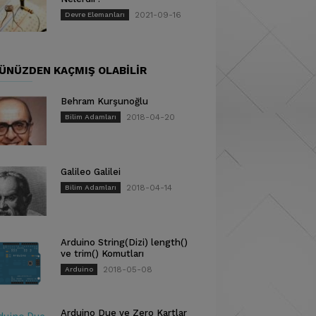
2021-09-16
Devre Elemanları
ÜNÜZDEN KAÇMIŞ OLABILIR
Behram Kurşunoğlu
2018-04-20
Bilim Adamları
Galileo Galilei
2018-04-14
Bilim Adamları
Arduino String(Dizi) length()
ve trim() Komutları
2018-05-08
Arduino
Arduino Due ve Zero Kartlar