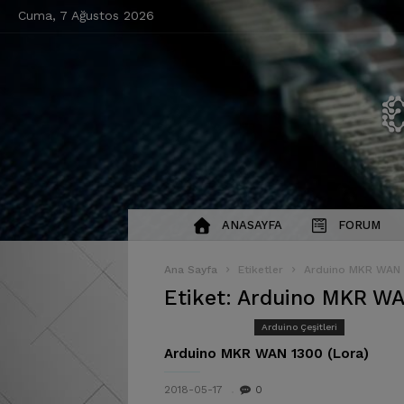
Cuma, 7 Ağustos 2026
ANASAYFA
FORUM
Ana Sayfa
Etiketler
Arduino MKR WAN 1
Etiket: Arduino MKR WAN
Arduino Çeşitleri
Arduino MKR WAN 1300 (Lora)
2018-05-17
0