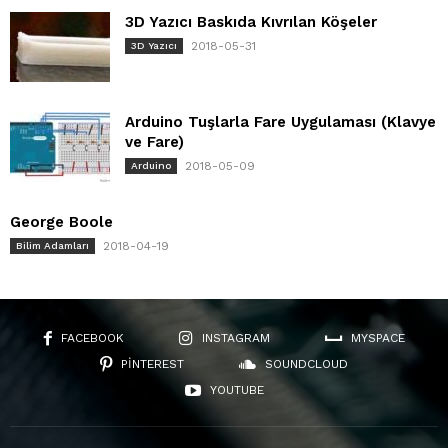
3D Yazıcı Baskıda Kıvrılan Köşeler
2018-05-31
3D Yazıcı
Arduino Tuşlarla Fare Uygulaması (Klavye
ve Fare)
2018-05-09
Arduino
George Boole
2018-04-19
Bilim Adamları
FACEBOOK
INSTAGRAM
MYSPACE
PINTEREST
SOUNDCLOUD
YOUTUBE