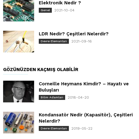
Elektronik Nedir ?
2021-10-04
Genel
LDR Nedir? Çeşitleri Nelerdir?
2021-09-16
Devre Elemanları
GÖZÜNÜZDEN KAÇMIŞ OLABILIR
Corneille Heymans Kimdir? – Hayatı ve
Buluşları
2018-04-20
Bilim Adamları
Kondansatör Nedir (Kapasitör), Çeşitleri
Nelerdir?
2019-05-22
Devre Elemanları