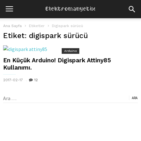
Ana Sayfa
Etiketler
Digispark sürücü
Etiket: digispark sürücü
Arduino
En Küçük Arduino! Digispark Attiny85
Kullanımı.
2017-02-17
12
Arama: