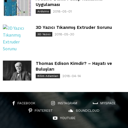
Uygulaması
2018-05-01
Arduino
3D Yazıcı Tıkanmış Extruder Sorunu
2018-05-30
3D Yazıcı
Thomas Edison Kimdir? – Hayatı ve
Buluşları
2018-04-14
Bilim Adamları
FACEBOOK
INSTAGRAM
MYSPACE
PINTEREST
SOUNDCLOUD
YOUTUBE