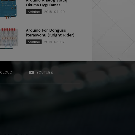
Arduino Analog Voltaj
Okuma Uygulaması
2018-04-29
Arduino
Arduino For Döngüsü
İterasyonu (Knight Rider)
2018-05-07
Arduino
CLOUD
YOUTUBE