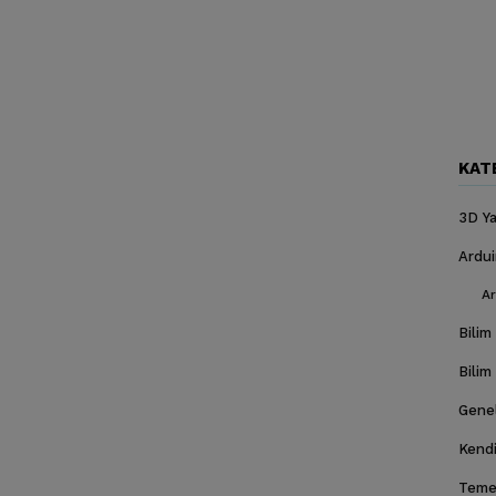
KAT
3D Ya
Ardu
Ar
Bilim
Bilim
Gene
Kendi
Temel