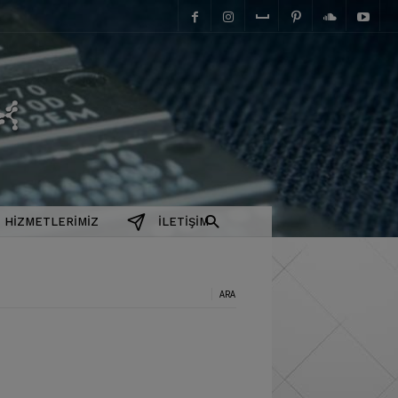
elektromanyetix
HIZMETLERIMIZ
İLETIŞIM
a: