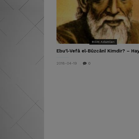
Bilim Adamları
Ebu’l-Vefâ el-Bûzcânî Kimdir? – Hay
2018-04-19
0