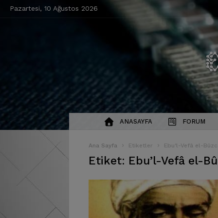
Pazartesi, 10 Ağustos 2026
ANASAYFA
FORUM
Ana Sayfa
Etiketler
Ebu’l-Vefâ el-Bûzc
Etiket: Ebu’l-Vefâ el-Bû