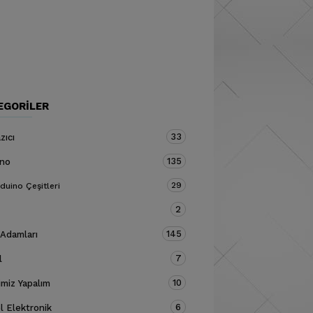
EGORILER
33
zıcı
135
ino
29
duino Çeşitleri
2
145
 Adamları
7
l
10
miz Yapalım
6
 Elektronik