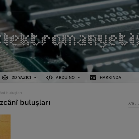
3D YAZICI
ARDUINO
HAKKINDA
ânî buluşları
zcânî buluşları
Aram