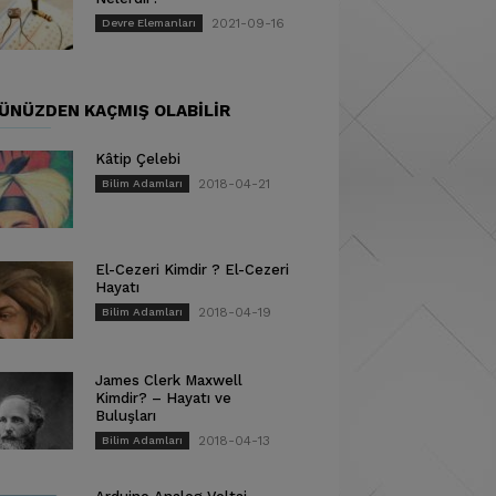
2021-09-16
Devre Elemanları
ÜNÜZDEN KAÇMIŞ OLABILIR
Kâtip Çelebi
2018-04-21
Bilim Adamları
El-Cezeri Kimdir ? El-Cezeri
Hayatı
2018-04-19
Bilim Adamları
James Clerk Maxwell
Kimdir? – Hayatı ve
Buluşları
2018-04-13
Bilim Adamları