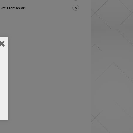
5
vre Elemanları