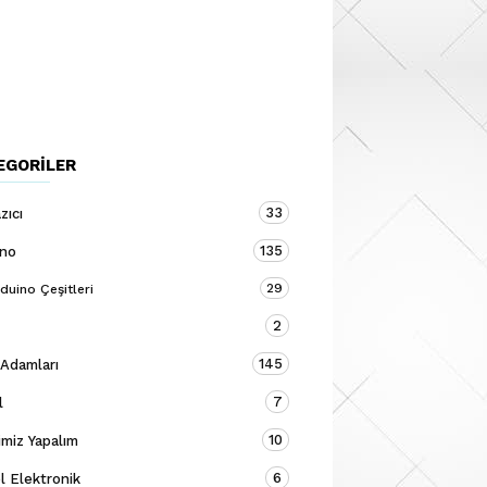
EGORILER
33
zıcı
135
ino
29
duino Çeşitleri
2
145
 Adamları
7
l
10
miz Yapalım
6
 Elektronik