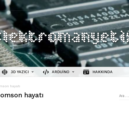
3D YAZICI
ARDUINO
HAKKINDA
mson hayatı
homson hayatı
Aram