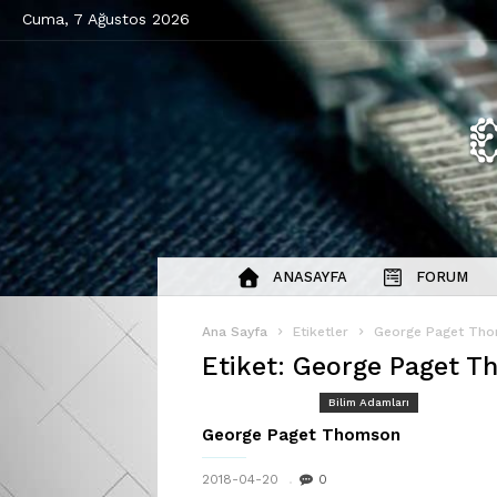
Cuma, 7 Ağustos 2026
ANASAYFA
FORUM
Ana Sayfa
Etiketler
George Paget Tho
Etiket: George Paget T
Bilim Adamları
George Paget Thomson
2018-04-20
0