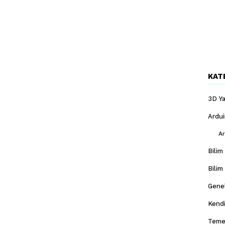
KAT
3D Ya
Ardu
Ar
Bilim
Bilim
Gene
Kendi
Temel