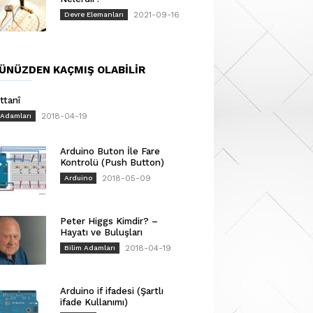
2021-09-16
Devre Elemanları
ÜNÜZDEN KAÇMIŞ OLABILIR
ttanî
2018-04-19
 Adamları
Arduino Buton İle Fare
Kontrolü (Push Button)
2018-05-09
Arduino
Peter Higgs Kimdir? –
Hayatı ve Buluşları
2018-04-19
Bilim Adamları
Arduino if ifadesi (Şartlı
ifade Kullanımı)