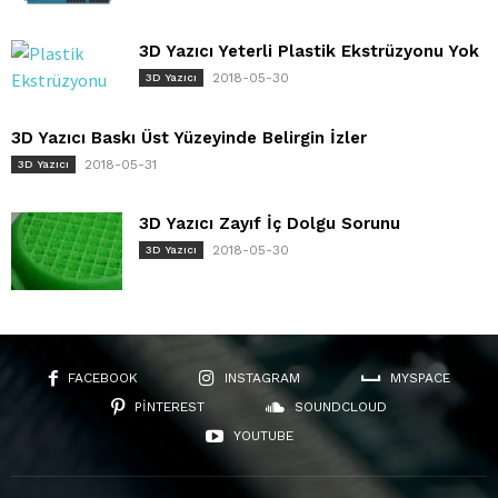
3D Yazıcı Yeterli Plastik Ekstrüzyonu Yok
2018-05-30
3D Yazıcı
3D Yazıcı Baskı Üst Yüzeyinde Belirgin İzler
2018-05-31
3D Yazıcı
3D Yazıcı Zayıf İç Dolgu Sorunu
2018-05-30
3D Yazıcı
FACEBOOK
INSTAGRAM
MYSPACE
PINTEREST
SOUNDCLOUD
YOUTUBE