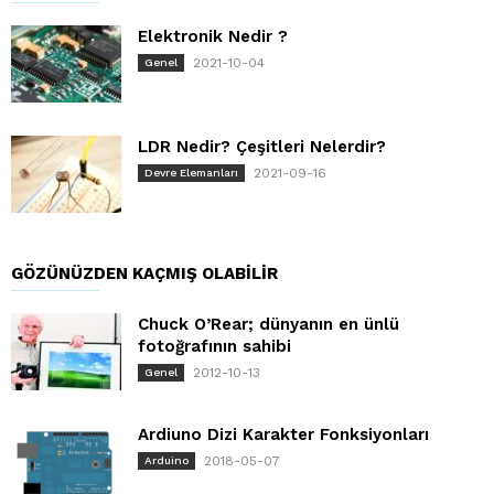
Elektronik Nedir ?
2021-10-04
Genel
LDR Nedir? Çeşitleri Nelerdir?
2021-09-16
Devre Elemanları
GÖZÜNÜZDEN KAÇMIŞ OLABILIR
Chuck O’Rear; dünyanın en ünlü
fotoğrafının sahibi
2012-10-13
Genel
Ardiuno Dizi Karakter Fonksiyonları
2018-05-07
Arduino