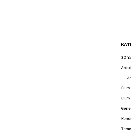
KAT
3D Ya
Ardu
Ar
Bilim
Bilim
Gene
Kendi
Temel