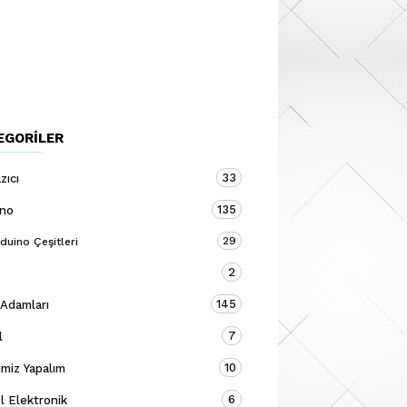
EGORILER
33
zıcı
135
ino
29
duino Çeşitleri
2
145
 Adamları
7
l
10
miz Yapalım
6
 Elektronik