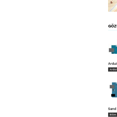
GÖZ
Ardu
Ardui
Sand 
Bilim