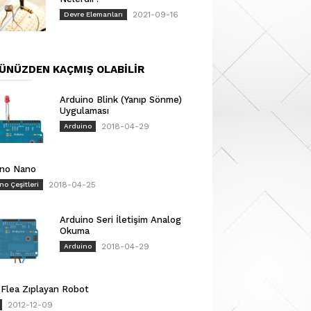
2021-09-16
Devre Elemanları
ÜNÜZDEN KAÇMIŞ OLABILIR
Arduino Blink (Yanıp Sönme)
Uygulaması
2018-04-29
Arduino
ino Nano
2018-04-25
no Çeşitleri
Arduino Seri İletişim Analog
Okuma
2018-04-29
Arduino
Flea Zıplayan Robot
2012-12-09