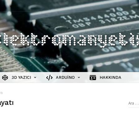
3D YAZICI
ARDUINO
HAKKINDA
tı
yatı
Aram