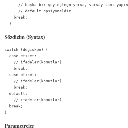
      // başka bir şey eşleşmiyorsa, varsayılanı yapın
      // default opsiyoneldir.

    break;

Sözdizim (Syntax)
switch (degisken) {

  case etiket:

    // ifadeler(komutlar)

    break;

  case etiket:

    // ifadeler(komutlar)

    break;

  default:

    // ifadeler(komutlar)

  break;

Parametreler