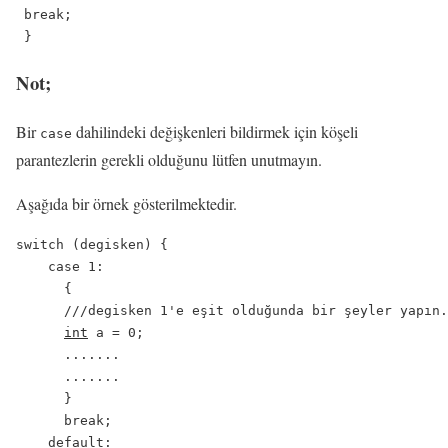
 break;

Not;
Bir
dahilindeki değişkenleri bildirmek için köşeli
case
parantezlerin gerekli olduğunu lütfen unutmayın.
Aşağıda bir örnek gösterilmektedir.
switch (degisken) {

    case 1:

      {

      ///degisken 1'e eşit olduğunda bir şeyler yapın.

int
 a = 0;

      .......

      .......

      }

      break;

    default:
