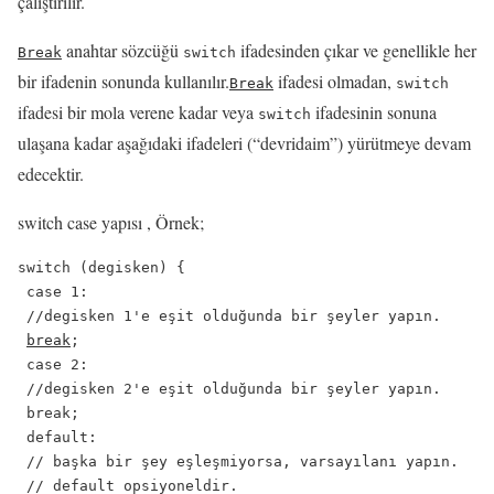
çalıştırılır.
anahtar sözcüğü
ifadesinden çıkar ve genellikle her
Break
switch
bir ifadenin sonunda kullanılır.
ifadesi olmadan,
Break
switch
ifadesi bir mola verene kadar veya
ifadesinin sonuna
switch
ulaşana kadar aşağıdaki ifadeleri (“devridaim”) yürütmeye devam
edecektir.
switch case yapısı , Örnek;
switch (degisken) {

 case 1:

 //degisken 1'e eşit olduğunda bir şeyler yapın.

break
;

 case 2:

 //degisken 2'e eşit olduğunda bir şeyler yapın.

 break;

 default:

 // başka bir şey eşleşmiyorsa, varsayılanı yapın.

 // default opsiyoneldir.
