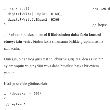
if (x > 120){                                //x 120'd
  digitalWrite(LEDpin1, HIGH);

  digitalWrite(LEDpin2, HIGH); 

if
ifadesinden daha fazla kontrol
/
, kod akışını temel
If
else
etmeye izin verir
; birden fazla sınamanın birlikte gruplanmasına
izin verilir.
Örneğin, bir analog giriş test edilebilir ve giriş 500’den az ise bir
eylem yapılır ve giriş 500 veya daha büyükse başka bir eylem
yapılır.
Kod şu şekilde görünecektir:
if (degisken < 500)

{

 // eylem A

}
