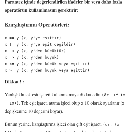
Parantez içinde değerlendirilen ifadeler bir veya daha fazla
operatörün kullanılmasını gerektirir:
Karşılaştırma Operatörleri:
x == y (x, y'ye eşittir)

x != y (x, y'ye eşit değildir)

x  < y (x, y'den küçüktür)

x  > y (x, y'den büyük)

x <= y (x, y'den küçük veya eşittir)

Dikkat ! :
Yanlışlıkla tek eşit işareti kullanmamaya dikkat edin
(ör.
If
(x
. Tek eşit işaret, atama işleci olup x 10 olarak ayarlanır (x
= 10))
değişkenine 10 değerini koyar).
Bunun yerine, karşılaştırma işleci olan çift eşit işareti
(ör. (x==