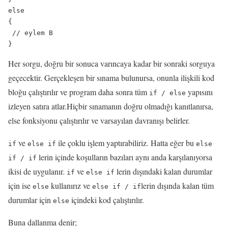
else

{

 // eylem B

Her sorgu, doğru bir sonuca varıncaya kadar bir sonraki sorguya
geçecektir. Gerçekleşen bir sınama bulunursa, onunla ilişkili kod
bloğu çalıştırılır ve program daha sonra tüm
yapısını
if / else
izleyen satıra atlar.Hiçbir sınamanın doğru olmadığı kanıtlanırsa,
else fonksiyonu çalıştırılır ve varsayılan davranışı belirler.
ve
ile çoklu işlem yaptırabiliriz. Hatta eğer bu
if
else if
else
lerin içinde koşulların bazıları aynı anda karşılanıyorsa
if / if
ikisi de uygulanır.
ve
lerin dışındaki kalan durumlar
if
else if
için ise
kullanırız ve
lerin dışında kalan tüm
else
else if
/
if
durumlar için
içindeki kod çalıştırılır.
else
Buna dallanma denir;