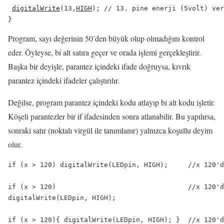
digitalWrite
(13,
HIGH
); // 13. pine enerji (5volt) ver
Program, sayı değerinin 50’den büyük olup olmadığını kontrol
eder. Öyleyse, bi alt satıra geçer ve orada işlemi gerçekleştirir.
Başka bir deyişle, parantez içindeki ifade doğruysa, kıvrık
parantez içindeki ifadeler çalıştırılır.
Değilse, program parantez içindeki kodu atlayıp bi alt kodu
işletir.
Köşeli parantezler bir
if
ifadesinden sonra atlanabilir.
Bu yapılırsa,
sonraki satır (noktalı virgül ile tanımlanır) yalnızca koşullu deyim
olur.
if (x > 120) digitalWrite(LEDpin, HIGH);     //x 120'd
if (x > 120)                                 //x 120'd
digitalWrite(LEDpin, HIGH);                    

if (x > 120){ digitalWrite(LEDpin, HIGH); }  //x 120'd