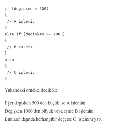
if (degisken < 500)

{

 // A işlemi.

}

else if (degisken >= 1000)

{

 // B işlemi.

}

else

{

 // C işlemi.

Yukarıdaki örnekte dedik ki;
Eğer degisken 500 den küçük ise A işlemini,
Değişken 1000’den büyük veya eşitse B işlemini,
Bunların dışında herhangibir değerse C, işlemini yap.