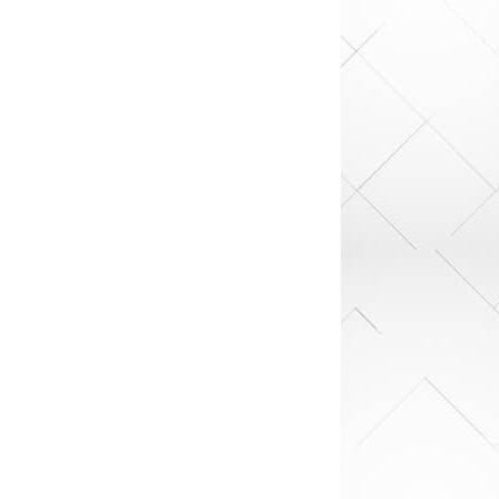
r.

.
