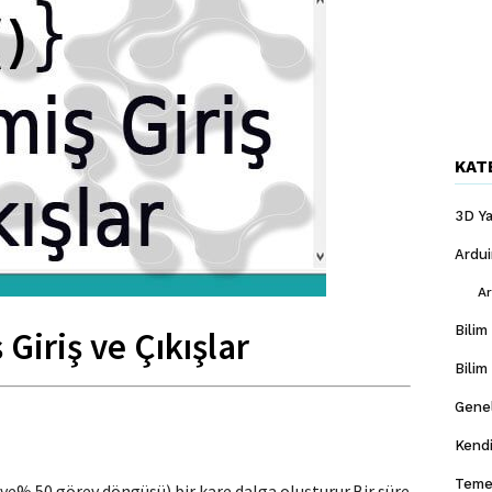
KAT
3D Ya
Ardu
Ar
Bilim
 Giriş ve Çıkışlar
Bilim
Gene
Kendi
Temel
 (ve% 50 görev döngüsü) bir kare dalga oluşturur.Bir süre