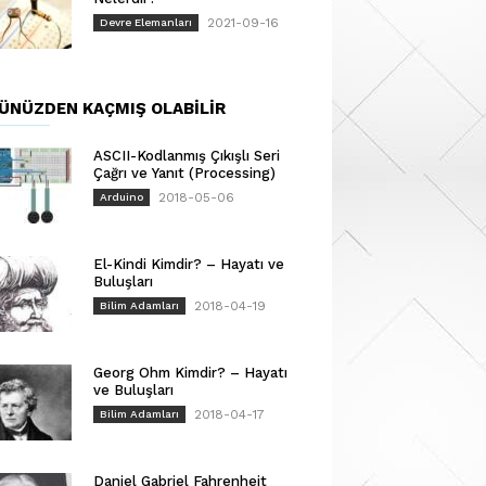
2021-09-16
Devre Elemanları
ÜNÜZDEN KAÇMIŞ OLABILIR
ASCII-Kodlanmış Çıkışlı Seri
Çağrı ve Yanıt (Processing)
2018-05-06
Arduino
El-Kindi Kimdir? – Hayatı ve
Buluşları
2018-04-19
Bilim Adamları
Georg Ohm Kimdir? – Hayatı
ve Buluşları
2018-04-17
Bilim Adamları
Daniel Gabriel Fahrenheit