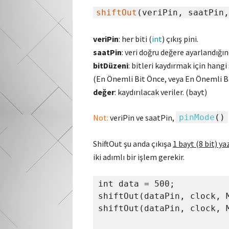
shiftOut
(veriPin, saatPin,
veriPin
: her biti (
int
) çıkış pini.
saatPin
: veri doğru değere ayarlandığı
bitDüzeni
: bitleri kaydırmak için hang
(En Önemli Bit Önce, veya En Önemli B
değer
: kaydırılacak veriler. (bayt)
Not:
veriPin ve saatPin,
pinMode
()
ShiftOut şu anda çıkışa
1 bayt (8 bit) ya
iki adımlı bir işlem gerekir.
int data = 500;

shiftOut(dataPin, clock, 
shiftOut(dataPin, clock, 