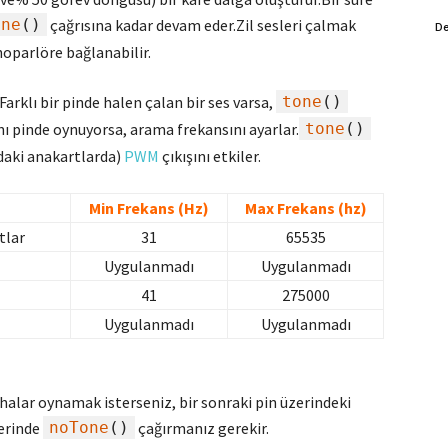
one
()
çağrısına kadar devam eder.Zil sesleri çalmak
De
 hoparlöre bağlanabilir.
 Farklı bir pinde halen çalan bir ses varsa,
tone
()
nı pinde oynuyorsa, arama frekansını ayarlar.
tone
()
daki anakartlarda)
PWM
çıkışını etkiler.
Min Frekans (Hz)
Max Frekans (hz)
tlar
31
65535
Uygulanmadı
Uygulanmadı
41
275000
Uygulanmadı
Uygulanmadı
ahalar oynamak isterseniz, bir sonraki pin üzerindeki
erinde
noTone
()
çağırmanız gerekir.