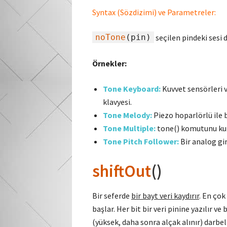
Syntax (Sözdizimi) ve Parametreler:
noTone
(pin)
seçilen pindeki sesi 
Örnekler:
Tone Keyboard:
Kuvvet sensörleri v
klavyesi.
Tone Melody:
Piezo hoparlörlü ile b
Tone Multiple:
tone()
komutunu kull
Tone Pitch Follower:
Bir analog gi
shiftOut
()
Bir seferde
bir bayt veri kaydırır
. En çok
başlar. Her bit bir veri pinine yazılır v
(yüksek, daha sonra alçak alınır) darbeli