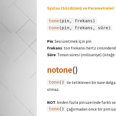
Syntax (Sözdizimi) ve Parametreler:
tone
(pin, frekans)
tone
(pin, frekans, süre)
Pin
: Sesi üretmek için pin
Frekans
: ton frekansı hertz cinsinden
Süre
: Tonun süresi (milisaniye) (isteğe
notone
()
tone
()
ile tetiklenen bir kare dalga
olmaz.
NOT
: birden fazla pin üzerinde farklı 
tone
()
çağırmadan önce bir pim üz