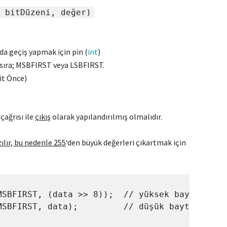
 bitDüzeni, değer)
nda geçiş yapmak için pin (
int
)
i sıra; MSBFIRST veya LSBFIRST.
it Önce)
çağrısı ile
çıkış
olarak yapılandırılmış olmalıdır.
zılır, bu nedenle 255
‘den büyük değerleri çıkartmak için
MSBFIRST, (data >> 8));  // yüksek baytı kaydı
MSBFIRST, data);         // düşük baytı kaydır