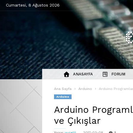
Cumartesi, 8 Ağustos 2026
ANASAYFA
FORUM
Ana Sayfa
Arduino
Arduino Programlama
Arduino
Arduino Programla
ve Çıkışlar
Yazar
yucelll
2017-03-08
1