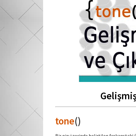
Gelişmiş
tone
()
Bir pin üzerinde belirtilen frekanstaki