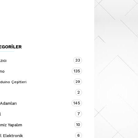
EGORILER
33
zıcı
135
ino
29
duino Çeşitleri
2
145
 Adamları
7
l
10
miz Yapalım
6
 Elektronik