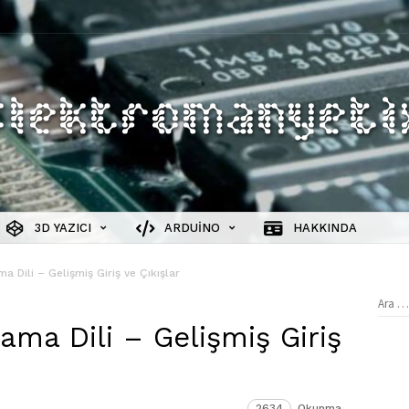
3D YAZICI
ARDUINO
HAKKINDA
 Dili – Gelişmiş Giriş ve Çıkışlar
Aram
ma Dili – Gelişmiş Giriş
2634
Okunma