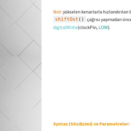
Not:
yükselen kenarlarla hızlandırılan 
shiftOut
()
çağrısı yapmadan önce
digitalWrite
(clockPin,
LOW
).
Syntax (Sözdizimi) ve Parametreler: