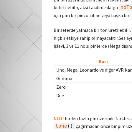
belirtilebilir, aksi takdirde dalga
noT
için pim bir piezo ziline veya başka bir
Bir seferde yalnızca bir ton üretilebilir.
hiçbir etkiye sahip olmayacaktır.Ses ay
işlevi,
3 ve 11 nolu pinlerde
(Mega dışın
Kart
Uno, Mega, Leonardo ve diğer AVR Kar
Gemma
Zero
Due
NOT:
birden fazla pin üzerinde farklı s
tone
()
çağırmadan önce bir pim üz