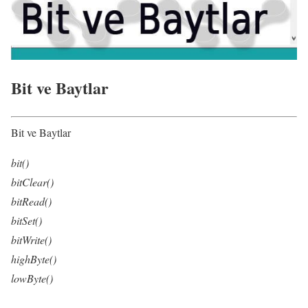
Bit ve Baytlar
Bit ve Baytlar
bit()
bitClear()
bitRead()
bitSet()
bitWrite()
highByte()
lowByte()