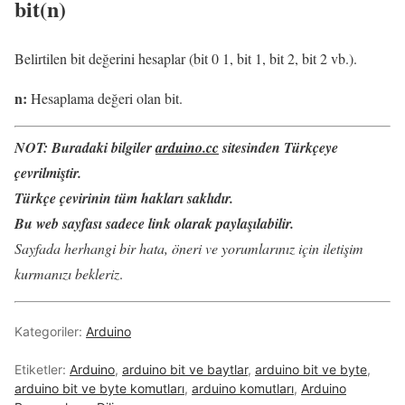
bit(
n
)
Belirtilen bit değerini hesaplar (bit 0 1, bit 1, bit 2, bit 2 vb.).
n:
Hesaplama değeri olan bit.
NOT:
Buradaki bilgiler
arduino.cc
sitesinden Türkçeye
çevrilmiştir.
Türkçe çevirinin tüm hakları saklıdır.
Bu web sayfası sadece link olarak paylaşılabilir.
Sayfada herhangi bir hata, öneri ve yorumlarınız için iletişim
kurmanızı bekleriz
.
Kategoriler:
Arduino
Etiketler:
Arduino
,
arduino bit ve baytlar
,
arduino bit ve byte
,
arduino bit ve byte komutları
,
arduino komutları
,
Arduino