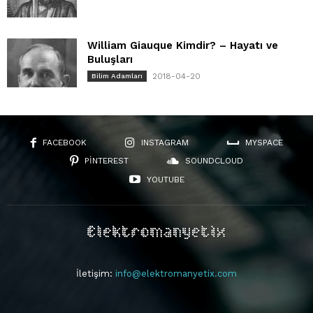
William Giauque Kimdir? – Hayatı ve
Buluşları
2018-04-20
Bilim Adamları
FACEBOOK
INSTAGRAM
MYSPACE
PINTEREST
SOUNDCLOUD
YOUTUBE
İletişim:
info@elektromanyetix.com