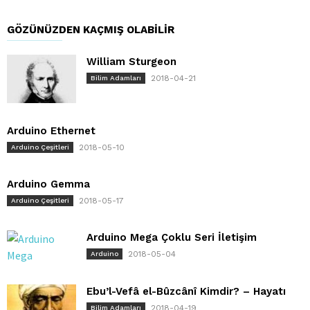
GÖZÜNÜZDEN KAÇMIŞ OLABILIR
William Sturgeon
2018-04-21
Bilim Adamları
Arduino Ethernet
2018-05-10
Arduino Çeşitleri
Arduino Gemma
2018-05-17
Arduino Çeşitleri
Arduino Mega Çoklu Seri İletişim
2018-05-04
Arduino
Ebu’l-Vefâ el-Bûzcânî Kimdir? – Hayatı
2018-04-19
Bilim Adamları