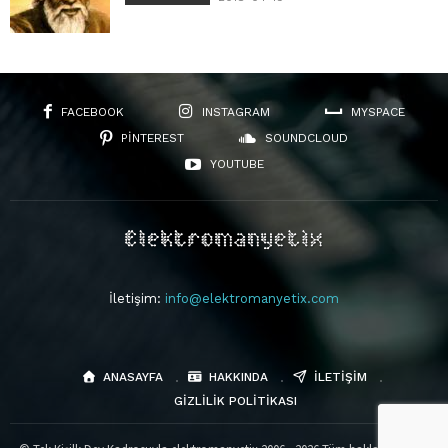
FACEBOOK
INSTAGRAM
MYSPACE
PINTEREST
SOUNDCLOUD
YOUTUBE
İletişim:
info@elektromanyetix.com
ANASAYFA
HAKKINDA
İLETIŞIM
GIZLILIK POLITIKASI