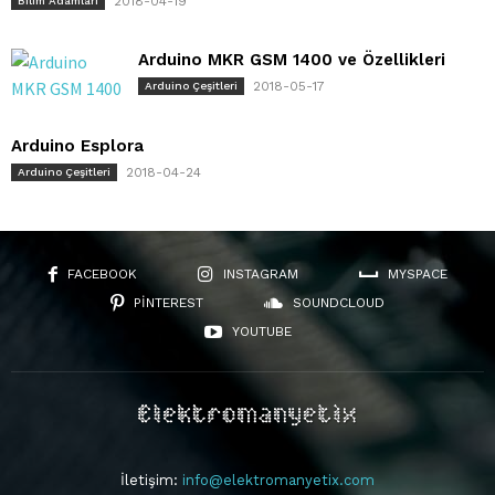
2018-04-19
Bilim Adamları
Arduino MKR GSM 1400 ve Özellikleri
2018-05-17
Arduino Çeşitleri
Arduino Esplora
2018-04-24
Arduino Çeşitleri
FACEBOOK
INSTAGRAM
MYSPACE
PINTEREST
SOUNDCLOUD
YOUTUBE
İletişim:
info@elektromanyetix.com