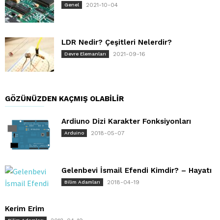
2021-10-04
Genel
LDR Nedir? Çeşitleri Nelerdir?
2021-09-16
Devre Elemanları
GÖZÜNÜZDEN KAÇMIŞ OLABILIR
Ardiuno Dizi Karakter Fonksiyonları
2018-05-07
Arduino
Gelenbevi İsmail Efendi Kimdir? – Hayatı
2018-04-19
Bilim Adamları
Kerim Erim