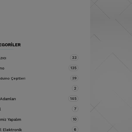
EGORILER
33
zıcı
135
ino
29
duino Çeşitleri
2
145
 Adamları
7
l
10
miz Yapalım
6
 Elektronik