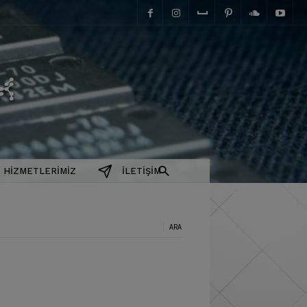
elektromanyetix
HIZMETLERIMIZ
İLETIŞIM
a: