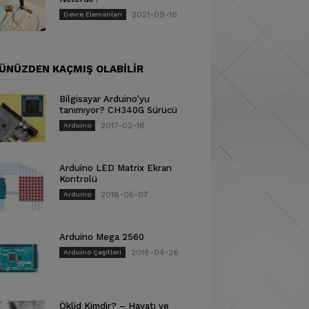
2021-09-16
Devre Elemanları
ÜNÜZDEN KAÇMIŞ OLABILIR
Bilgisayar Arduino’yu
tanımıyor? CH340G Sürücü
2017-02-16
Arduino
Arduino LED Matrix Ekran
Kontrolü
2018-05-07
Arduino
Arduino Mega 2560
2018-04-26
Arduino Çeşitleri
Öklid Kimdir? – Hayatı ve