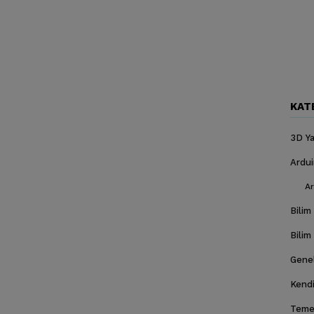
KAT
3D Ya
Ardu
Ar
Bilim
Bilim
Gene
Kendi
Temel