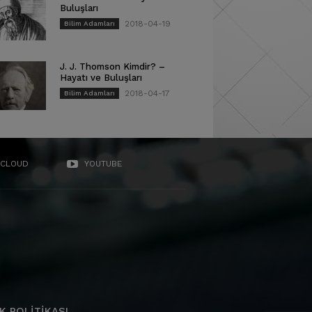
Buluşları
2018-04-19
Bilim Adamları
J. J. Thomson Kimdir? –
Hayatı ve Buluşları
2018-04-17
Bilim Adamları
CLOUD
YOUTUBE
K POLITIKASI