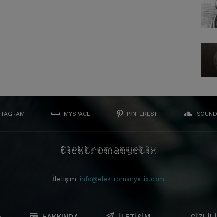
STAGRAM
MYSPACE
PINTEREST
SOUND
İletişim:
info@elektromanyetix.com
A
HAKKINDA
İLETIŞIM
GIZLILI