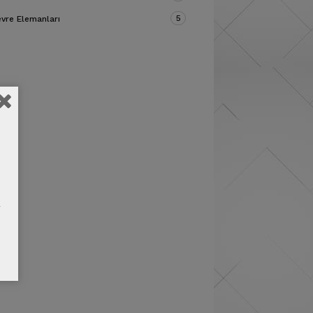
5
vre Elemanları