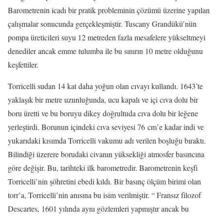
Barometrenin icadı bir pratik probleminin çözümü üzerine yapılan
çalışmalar sonucunda gerçekleşmiştir. Tuscany Grandükü’nün
pompa üreticileri suyu 12 metreden fazla mesafelere yükseltmeyi
denediler ancak emme tulumba ile bu sınırın 10 metre olduğunu
keşfettiler.
Torricelli sudan 14 kat daha yoğun olan cıvayı kullandı. 1643’te
yaklaşık bir metre uzunluğunda, ucu kapalı ve içi cıva dolu bir
boru üretti ve bu boruyu dikey doğrultuda cıva dolu bir leğene
yerleştirdi. Borunun içindeki cıva seviyesi 76 cm’e kadar indi ve
yukarıdaki kısımda Torricelli vakumu adı verilen boşluğu bıraktı.
Bilindiği üzerere borudaki civanın yüksekliği atmosfer basıncına
göre değişir. Bu, tarihteki ilk barometredir. Barometrenin keşfi
Torricelli’nin şöhretini ebedi kıldı. Bir basınç ölçüm birimi olan
torr’a, Torricelli’nin anısına bu isim verilmiştir. “ Fransız filozof
Descartes, 1601 yılında aynı gözlemleri yapmıştır ancak bu