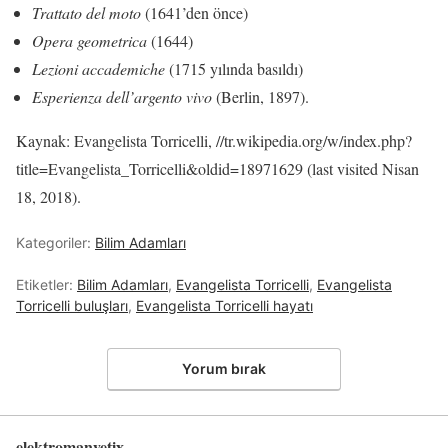
Trattato del moto
(1641’den önce)
Opera geometrica
(1644)
Lezioni accademiche
(1715 yılında basıldı)
Esperienza dell’argento vivo
(Berlin, 1897).
Kaynak: Evangelista Torricelli, //tr.wikipedia.org/w/index.php?
title=Evangelista_Torricelli&oldid=18971629 (last visited Nisan
18, 2018).
Kategoriler:
Bilim Adamları
Etiketler:
Bilim Adamları
,
Evangelista Torricelli
,
Evangelista
Torricelli buluşları
,
Evangelista Torricelli hayatı
Yorum bırak
elektromanyetix