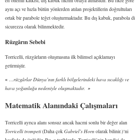
en önemli katkısı, dış kabuk fikrini ortaya atmasıdır. Bu fikre göre
aynı açı ve hızla bütün yönlerden atılan projektillerin doğrultuları
ortak bir parabole teğet oluşturmaktadır. Bu dış kabuk, parabola di
sicurezza olarak bilinmektedir.
Rüzgârın Sebebi
Torricelli, rüzgârların oluşmasına ilk bilimsel açıklamayı
getirmiştir.
«
…rüzgârlar Dünya’nın farklı bölgelerindeki hava sıcaklığı ve
hava yoğunluğu nedeniyle oluşmaktadır.
»
Matematik Alanındaki Çalışmaları
Torricelli ayrıca alanı sonsuz ancak hacmi sonlu bir değer alan
Torricelli trompeti
(Daha çok
Gabriel’s Horn
olarak bilinir.)‘ni
keşfiyle de ünlüdür. Bu, o tarihlerde, Torricelli’nin kendisi de