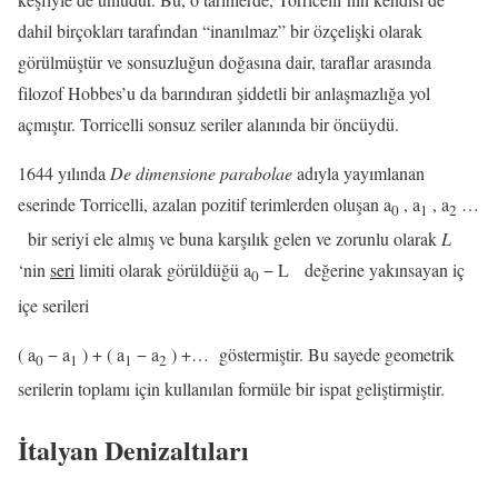
dahil birçokları tarafından “inanılmaz” bir özçelişki olarak
görülmüştür ve sonsuzluğun doğasına dair, taraflar arasında
filozof Hobbes’u da barındıran şiddetli bir anlaşmazlığa yol
açmıştır. Torricelli sonsuz seriler alanında bir öncüydü.
1644 yılında
De dimensione parabolae
adıyla yayımlanan
eserinde Torricelli, azalan pozitif terimlerden oluşan
a
, a
, a
…
0
1
2
bir seriyi ele almış ve buna karşılık gelen ve zorunlu olarak
L
‘nin
seri
limiti olarak görüldüğü
a
− L
değerine yakınsayan iç
0
içe serileri
( a
− a
) + ( a
− a
) +…
göstermiştir. Bu sayede geometrik
0
1
1
2
serilerin toplamı için kullanılan formüle bir ispat geliştirmiştir.
İtalyan Denizaltıları