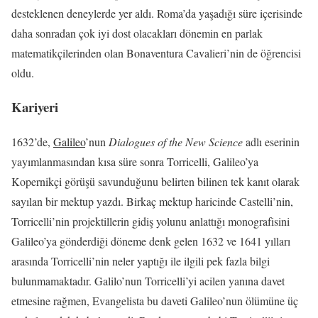
desteklenen deneylerde yer aldı. Roma’da yaşadığı süre içerisinde
daha sonradan çok iyi dost olacakları dönemin en parlak
matematikçilerinden olan Bonaventura Cavalieri’nin de öğrencisi
oldu.
Kariyeri
1632’de,
Galileo
’nun
Dialogues of the New Science
adlı eserinin
yayımlanmasından kısa süre sonra Torricelli, Galileo’ya
Kopernikçi görüşü savunduğunu belirten bilinen tek kanıt olarak
sayılan bir mektup yazdı. Birkaç mektup haricinde Castelli’nin,
Torricelli’nin projektillerin gidiş yolunu anlattığı monografisini
Galileo’ya gönderdiği döneme denk gelen 1632 ve 1641 yılları
arasında Torricelli’nin neler yaptığı ile ilgili pek fazla bilgi
bulunmamaktadır. Galilo’nun Torricelli’yi acilen yanına davet
etmesine rağmen, Evangelista bu daveti Galileo’nun ölümüne üç