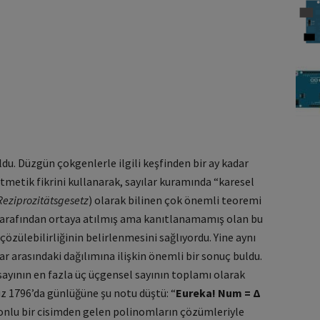
oldu. Düzgün çokgenlerle ilgili keşfinden bir ay kadar
itmetik fikrini kullanarak, sayılar kuramında “karesel
Reziprozitätsgesetz
) olarak bilinen çok önemli teoremi
e tarafından ortaya atılmış ama kanıtlanamamış olan bu
özülebilirliğinin belirlenmesini sağlıyordu. Yine aynı
lar arasındaki dağılımına ilişkin önemli bir sonuç buldu.
sayının en fazla üç üçgensel sayının toplamı olarak
uz 1796’da günlüğüne şu notu düştü: “
Eureka! Num =
Δ
 sonlu bir cisimden gelen polinomların çözümleriyle