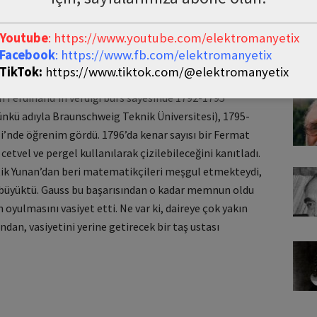
 hem de asistanı Martin Bertels’i hayrete düşürdü.
ndan birer sayı alıp topladığında hep aynı sonucun
Youtube
: https://www.youtube.com/elektromanyetix
) = (3 + 98) = … = (50 + 51) = 101, vs. Böylece 1’den 100’e
Facebook
: https://www.fb.com/elektromanyetix
 5050 oluyordu.
TikTok:
https://www.tiktok.com/@elektromanyetix
GÖZ
 Ferdinand’in verdiği burs sayesinde 1792-1795
nkü adıyla Braunschweig Teknik Üniversitesi), 1795-
i’nde öğrenim gördü. 1796’da kenar sayısı bir Fermat
etvel ve pergel kullanılarak çizilebileceğini kanıtladı.
tik Yunan’dan beri matematikçileri meşgul etmekteydi,
i büyüktü. Gauss bu başarısından o kadar memnun oldu
oyulmasını vasiyet etti. Ne var ki, daireye çok yakın
dan, vasiyetini yerine getirecek bir taş ustası