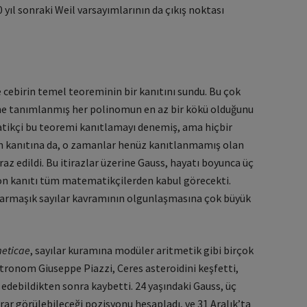
0 yıl sonraki Weil varsayımlarının da çıkış noktası
e cebirin temel teoreminin bir kanıtını sundu. Bu çok
ne tanımlanmış her polinomun en az bir kökü olduğunu
tikçi bu teoremi kanıtlamayı denemiş, ama hiçbir
n kanıtına da, o zamanlar henüz kanıtlanmamış olan
iraz edildi. Bu itirazlar üzerine Gauss, hayatı boyunca üç
son kanıtı tüm matematikçilerden kabul görecekti.
 karmaşık sayılar kavramının olgunlaşmasına çok büyük
meticae
, sayılar kuramına modüler aritmetik gibi birçok
 astronom Giuseppe Piazzi, Ceres asteroidini keşfetti,
edebildikten sonra kaybetti. 24 yaşındaki Gauss, üç
krar görülebileceği pozisyonu hesapladı, ve 31 Aralık’ta