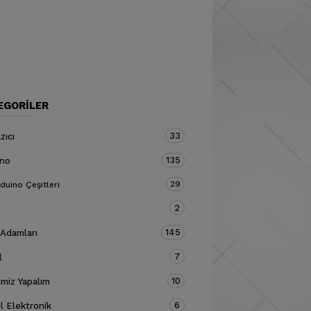
EGORILER
33
zıcı
135
ino
29
duino Çeşitleri
2
145
 Adamları
7
l
10
miz Yapalım
6
 Elektronik