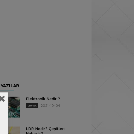
 YAZILAR
Elektronik Nedir ?
2021-10-04
Genel
LDR Nedir? Çeşitleri
Nelerdir?