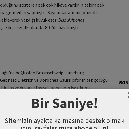
i olduğunu gösteren pek çok hikâye vardır, nitekim pek
ına gelmeden yapmıştır. Sayılar kuramının önemli
a ekleyerek yazdığı büyük eseri
Disquisitiones
şse de, eser ilk olarak 1801’de basılmıştır.
luğu’na bağlı olan Braunschweig-Lüneburg
Gebhard Dietrich ve Dorothea Gauss çiftinin tek çocuğu
SON
 bir taş ve duvar ustasıydı, annesinin ise okuma-
ss henüz üç yaşındayken, babasının kâğıt üzerinde
Bir Saniye!
p düzelterek dehasını belli etti.
un ilkokul öğretmeni J.G. Büttner, öğrencilerini
Sitemizin ayakta kalmasına destek olmak
yıları toplamalarını isteyince, Gauss cevabı birkaç
için, sayfalarımıza abone olun!