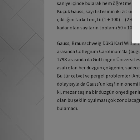
saniye içinde bularak hem öğretmenini,
Küçük Gauss, sayı listesinin iki zıt ucu
çıktığını farketmişti: (1 + 100) = (2 + 99
kadar olan sayıların toplamı 50 × 101 =
Gauss, Braunschweig Dükü Karl Wilhelm
arasında Collegium Carolinum’da (bugü
1798 arasında da Göttingen Üniversites
asalı olan her düzgün çokgenin, sadece c
Bu tür cetvel ve pergel problemleri An
dolayısıyla da Gauss’un keşfinin önem
ki, mezar taşına bir düzgün onyedigenin 
olan bu şeklin oyulması çok zor olacağın
bulamadı.