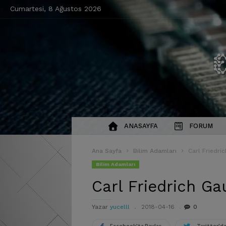
Cumartesi, 8 Ağustos 2026
ANASAYFA
FORUM
Ana Sayfa
Bilim Adamları
Carl Friedri
Bilim Adamları
Carl Friedrich Ga
Yazar
yucelll
2018-04-16
0
Facebook'ta Paylaş
Twitter'da