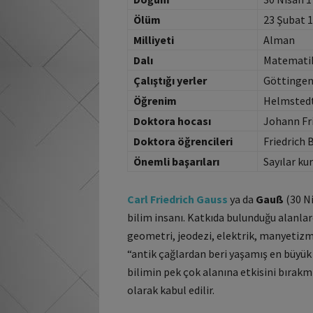
Ölüm
23 Şubat 
Milliyeti
Alman
Dalı
Matematik,
Çalıştığı yerler
Göttingen 
Öğrenim
Helmstedt
Doktora hocası
Johann Fri
Doktora öğrencileri
Friedrich 
Önemli başarıları
Sayılar k
Carl Friedrich Gauss
ya da
Gauß
(30 N
bilim insanı. Katkıda bulunduğu alanlard
geometri, jeodezi, elektrik, manyetizm
“antik çağlardan beri yaşamış en büyü
bilimin pek çok alanına etkisini bırakm
olarak kabul edilir.