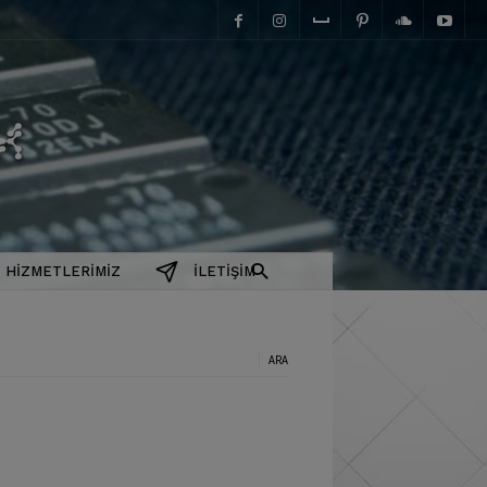
elektromanyetix
HIZMETLERIMIZ
İLETIŞIM
a: