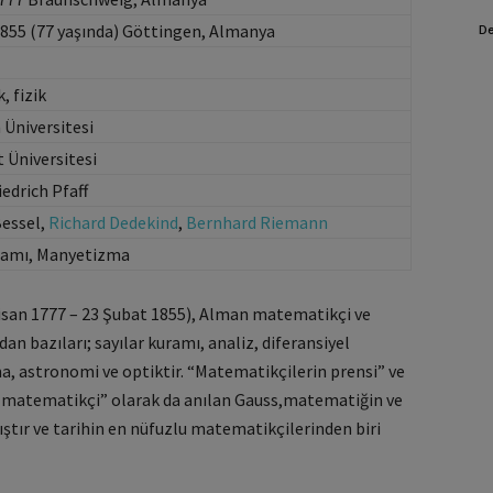
1855 (77 yaşında) Göttingen, Almanya
De
 fizik
Üniversitesi
 Üniversitesi
edrich Pfaff
Bessel,
Richard Dedekind
,
Bernhard Riemann
uramı, Manyetizma
isan 1777 – 23 Şubat 1855), Alman matematikçi ve
an bazıları; sayılar kuramı, analiz, diferansiyel
a, astronomi ve optiktir. “Matematikçilerin prensi” ve
k matematikçi” olarak da anılan Gauss,matematiğin ve
ıştır ve tarihin en nüfuzlu matematikçilerinden biri