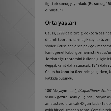
ilgili bir sonuç yayımladı. (Bu sonuç, 15
olmuştur.)
Orta yaşları
Gauss, 1799’da bitirdiği doktora tezind
önemli teorem, karmaşık sayılar üzeri
söyler. Gauss’tan önce pek çok matema
kanıt genel kabul görmemişti. Gauss’u
Jordan eğri teoremini kullandığı için it
değişik kanıt daha sunacak, 1849’daki 
Gauss bu kanıtlar üzerinde çalışırken,
katkıda bulundu.
1801’de yayımladığı
Disquisitiones Arith
yenilik getirdi. Aynı yıl içinde, İtalyan
ama asteroidi ancak 40 gün kadar takip 
aylık bir çalışmadan sonra, Ceres’in te