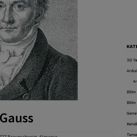
KAT
3D Ya
Ardu
Ar
Bilim
Bilim
 Gauss
Gene
Kendi
Temel
1777 Braunschweig, Almanya