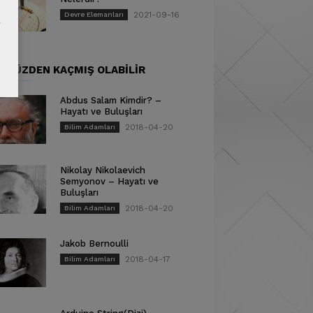
2021-09-16
Devre Elemanları
ÜNÜZDEN KAÇMIŞ OLABILIR
Abdus Salam Kimdir? –
Hayatı ve Buluşları
2018-04-20
Bilim Adamları
Nikolay Nikolaevich
Semyonov – Hayatı ve
Buluşları
2018-04-20
Bilim Adamları
Jakob Bernoulli
2018-04-17
Bilim Adamları