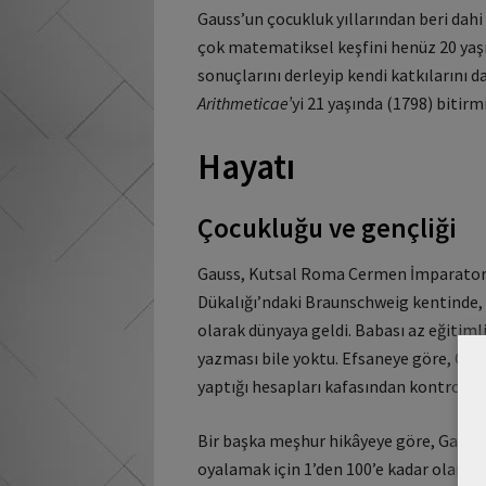
Gauss’un çocukluk yıllarından beri dah
çok matematiksel keşfini henüz 20 yaş
sonuçlarını derleyip kendi katkılarını d
Arithmeticae’
yi 21 yaşında (1798) bitirmi
Hayatı
Çocukluğu ve gençliği
Gauss, Kutsal Roma Cermen İmparator
Dükalığı’ndaki Braunschweig kentinde, 
olarak dünyaya geldi. Babası az eğitimli
yazması bile yoktu. Efsaneye göre, Gau
yaptığı hesapları kafasından kontrol edi
Bir başka meşhur hikâyeye göre, Gauss’
oyalamak için 1’den 100’e kadar olan sa