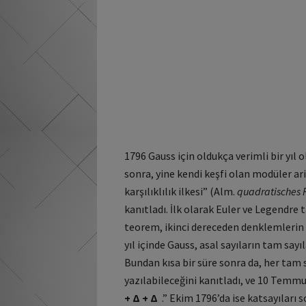
1796 Gauss için oldukça verimli bir yıl 
sonra, yine kendi keşfi olan modüler ar
karşılıklılık ilkesi” (Alm.
quadratisches 
kanıtladı. İlk olarak Euler ve Legendr
teorem, ikinci dereceden denklemlerin ç
yıl içinde Gauss, asal sayıların tam sayı
Bundan kısa bir süre sonra da, her tam 
yazılabileceğini kanıtladı, ve 10 Temm
+ Δ + Δ
.” Ekim 1796’da ise katsayıları