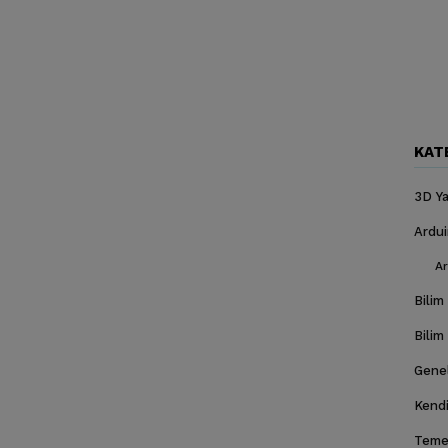
KAT
3D Ya
Ardu
Ar
Bilim
Bilim
Gene
Kendi
Temel