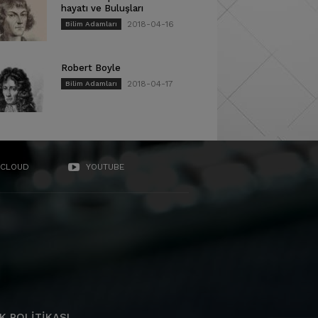
hayatı ve Buluşları
2018-04-16
Bilim Adamları
Robert Boyle
2018-04-17
Bilim Adamları
CLOUD
YOUTUBE
K POLITIKASI