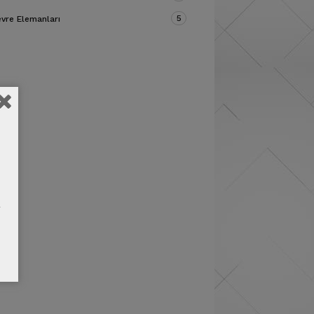
5
vre Elemanları