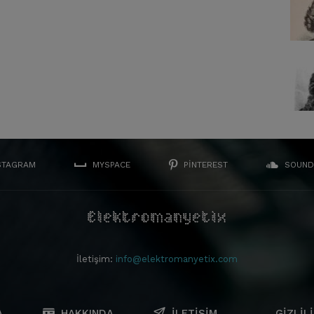
STAGRAM
MYSPACE
PINTEREST
SOUND
İletişim:
info@elektromanyetix.com
A
HAKKINDA
İLETIŞIM
GIZLILI