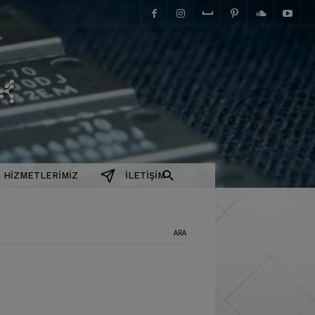
elektromanyetix
HIZMETLERIMIZ
İLETIŞIM
a: