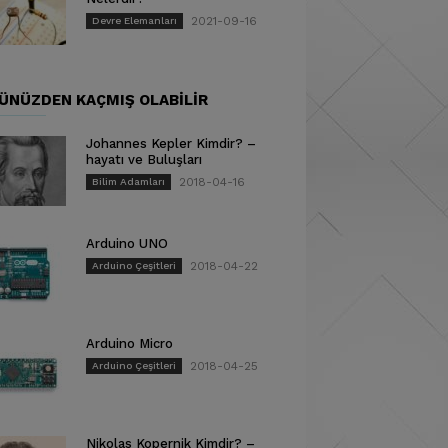
2021-09-16
Devre Elemanları
ÜNÜZDEN KAÇMIŞ OLABILIR
Johannes Kepler Kimdir? –
hayatı ve Buluşları
2018-04-16
Bilim Adamları
Arduino UNO
2018-04-22
Arduino Çeşitleri
Arduino Micro
2018-04-25
Arduino Çeşitleri
Nikolas Kopernik Kimdir? –