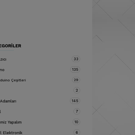
EGORILER
33
zıcı
135
ino
29
duino Çeşitleri
2
145
 Adamları
7
l
10
miz Yapalım
6
 Elektronik