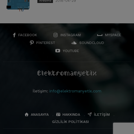
2018-04-29
Arduino
FACEBOOK
INSTAGRAM
MYSPACE
PINTEREST
SOUNDCLOUD
YOUTUBE
İletişim:
info@elektromanyetix.com
ANASAYFA
HAKKINDA
İLETIŞIM
GIZLILIK POLITIKASI