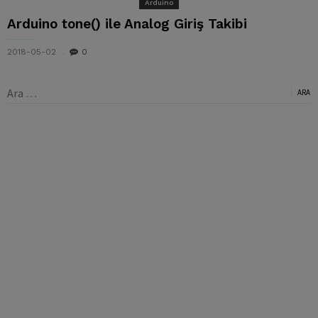
Arduino
Arduino tone() ile Analog Giriş Takibi
2018-05-02
0
Arama: