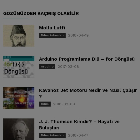
GÖZÜNÜZDEN KAÇMIŞ OLABILIR
Molla Lutfî
2018-04-19
Bilim Adamları
Arduino Programlama Dili – for Döngüsü
2017-03-08
Arduino
Kavanoz Jet Motoru Nedir ve Nasıl Çalışır
?
2018-02-09
Bilim
J. J. Thomson Kimdir? – Hayatı ve
Buluşları
2018-04-17
Bilim Adamları