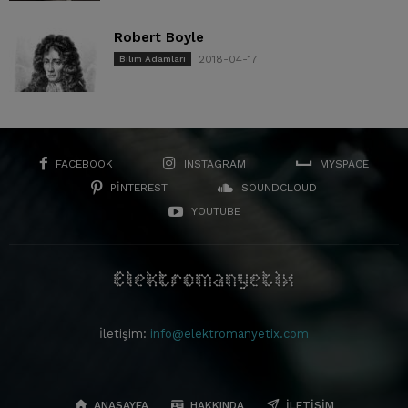
Robert Boyle
2018-04-17
Bilim Adamları
FACEBOOK
INSTAGRAM
MYSPACE
PINTEREST
SOUNDCLOUD
YOUTUBE
İletişim:
info@elektromanyetix.com
ANASAYFA
HAKKINDA
İLETIŞIM