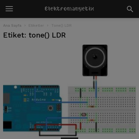
Ana Sayfa
Etiketler
Tone() LDR
Etiket: tone() LDR