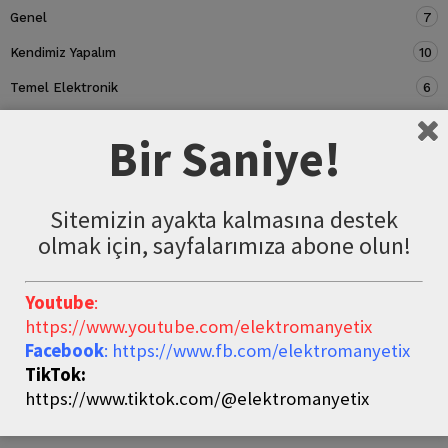
Genel
7
Kendimiz Yapalım
10
Temel Elektronik
6
Devre Elemanları
5
Bir Saniye!
Sitemizin ayakta kalmasına destek
olmak için, sayfalarımıza abone olun!
Youtube
:
https://www.youtube.com/elektromanyetix
Facebook
: https://www.fb.com/elektromanyetix
TikTok:
https://www.tiktok.com/@elektromanyetix