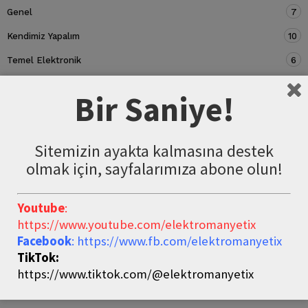
Genel
7
Kendimiz Yapalım
10
Temel Elektronik
6
Devre Elemanları
5
Bir Saniye!
Sitemizin ayakta kalmasına destek
olmak için, sayfalarımıza abone olun!
Youtube
:
https://www.youtube.com/elektromanyetix
Facebook
: https://www.fb.com/elektromanyetix
TikTok:
https://www.tiktok.com/@elektromanyetix