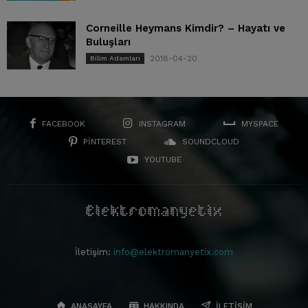
Corneille Heymans Kimdir? – Hayatı ve
Buluşları
2018-04-20
Bilim Adamları
FACEBOOK
INSTAGRAM
MYSPACE
PINTEREST
SOUNDCLOUD
YOUTUBE
İletişim:
info@elektromanyetix.com
ANASAYFA
HAKKINDA
İLETIŞIM