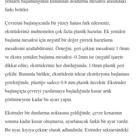
yeniden başlatıldığında kullanılan doldurma mesafesi arasındaki
farkı belirler.
Çevrenin başlangıcında bir yüzey hatası fark ederseniz,
ekstrüderiniz muhtemelen çok fazla plastik hazırlar.
Ek yeniden
başlama mesafesi için negatif bir değer girerek hazırlama
mesafesini azaltabilirsiniz.
Örneğin, geri çekme mesafeniz 1.0mm
ve ekstra yeniden başlama mesafesi -0.2mm ise (negatif işarete
dikkat edin), ekstrüderiniz her durduğunda, 1.0mm plastik geri
çekilir.
Bununla birlikte, ekstrüderin tekrar ekstrüzyona başlaması
gerektiğinde, plastiğe sadece 0.8 mm plastik itecektir.
Ekstruder
başlangıçta çevreyi yazdırmaya başladığında kusur artık
görünmeyene kadar bu ayarı yapın.
Ekstruder bir durdurma noktasına geldiğinde, çevre kenarının
sonuna kadar kusur oluşmazsa, ayarlanacak farklı bir ayar vardır.
Bu ayar, kıyıya çekme olarak adlandırılır.
Extruder sekmesindeki