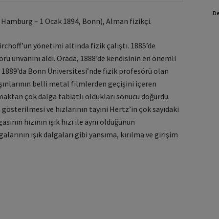
De
 Hamburg – 1 Ocak 1894, Bonn), Alman fizikçi.
choff’un yönetimi altında fizik çalıştı. 1885’de
örü unvanını aldı. Orada, 1888’de kendisinin en önemli
. 1889’da Bonn Üniversitesi’nde fizik profesörü olan
şınlarının belli metal filmlerden geçişini içeren
lmaktan çok dalga tabiatlı oldukları sonucu doğurdu.
 gösterilmesi ve hızlarının tayini Hertz’in çok sayıdaki
gasının hızının ışık hızı ile aynı olduğunun
larının ışık dalgaları gibi yansıma, kırılma ve girişim