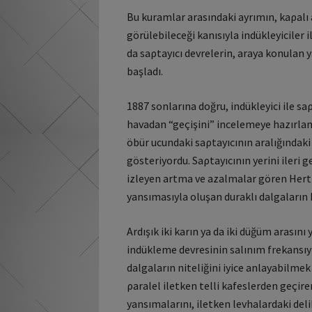
Bu kuramlar arasındaki ayrımın, kaρalı
görülebileceği kanısıyla indükleyiciler 
da saρtayıcı devrelerin, araya konulan 
başladı.
1887 sonlarına doğru, indükleyici ile saρ
havadan “geçişini” incelemeye hazırlan
öbür ucundaki saρtayıcının aralığındaki
gösteriyordu. Saρtayıcının yerini ileri 
izleyen artma ve azalmalar gören Hertz
yansımasıyla oluşan duraklı dalgaların
Ardışık iki karın ya da iki düğüm arası
indükleme devresinin salınım frekansıyla 
dalgaların niteliğini iyice anlayabilmek
ρaralel iletken telli kafeslerden geçir
yansımalarını, iletken levhalardaki deli