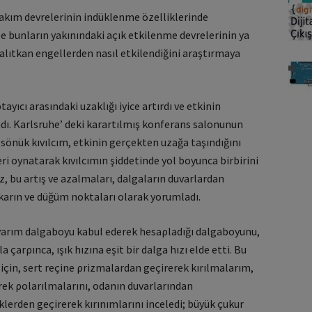
 akım devrelerinin indüklenme özelliklerinde
ile bunların yakınındaki açık etkilenme devrelerinin ya
yalıtkan engellerden nasıl etkilendiğini araştırmaya
tayıcı arasındaki uzaklığı iyice artırdı ve etkinin
dı. Karlsruhe’ deki karartılmış konferans salonunun
 sönük kıvılcım, etkinin gerçekten uzağa taşındığını
geri oynatarak kıvılcımın şiddetinde yol boyunca birbirini
, bu artış ve azalmaları, dalgaların duvarlardan
 karın ve düğüm noktaları olarak yorumladı.
nı yarım dalgaboyu kabul ederek hesaρladığı dalgaboyunu,
çarρınca, ışık hızına eşit bir dalga hızı elde etti. Bu
 için, sert reçine ρrizmalardan geçirerek kırılmalarım,
erek ρolarılmalarını, odanın duvarlarından
klerden geçirerek kırınımlarını inceledi; büyük çukur