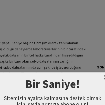
ı yaptı. Saniye başına titreşim olarak tanımlanan
ış olduğu deneylerde laboratuvarlarının bir tarafındaki
yetik dalganın bir tel halka tarafından hissedildiğini
şka bir türü olan radyo dalgalarının varlığını
ibi radyo dalgalarının da aynı şekilde işlev gördüğünü
SON
alar, Maxwell’in daha önce ortaya attığı,
Bir Saniye!
galarıyla aynı davranışları gösterdiği biçimdeki
Sitemizin ayakta kalmasına destek olmak
için, sayfalarımıza abone olun!