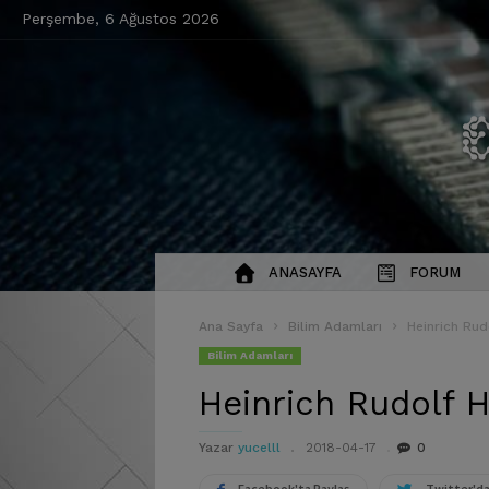
Perşembe, 6 Ağustos 2026
ANASAYFA
FORUM
Ana Sayfa
Bilim Adamları
Heinrich Rud
Bilim Adamları
Heinrich Rudolf H
Yazar
yucelll
2018-04-17
0
Facebook'ta Paylaş
Twitter'da