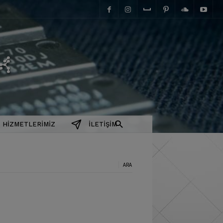
elektromanyetix
HIZMETLERIMIZ
İLETIŞIM
a: