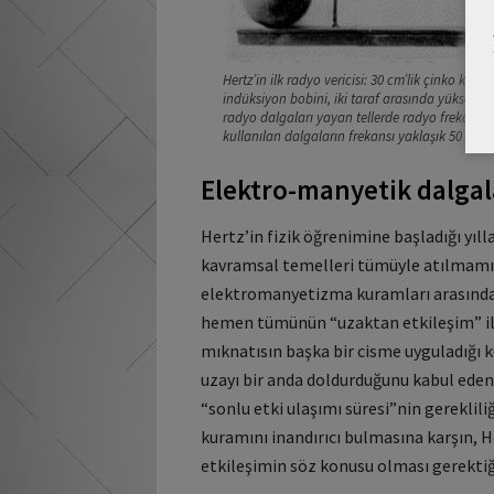
Hertz’in ilk radyo vericisi: 30 cm’lik çinko kürel
indüksiyon bobini, iki taraf arasında yüksek bi
radyo dalgaları yayan tellerde radyo frekansı a
kullanılan dalgaların frekansı yaklaşık 50 MHz i
Elektro-manyetik dalgal
Hertz’in fizik öğrenimine başladığı yı
kavramsal temelleri tümüyle atılmamıştı
elektromanyetizma kuramları arasındak
hemen tümünün “uzaktan etkileşim” ilke
mıknatısın başka bir cisme uyguladığı 
uzayı bir anda doldurduğunu kabul eden
“sonlu etki ulaşımı süresi”nin gereklil
kuramını inandırıcı bulmasına karşın, 
etkileşimin söz konusu olması gerektiğ