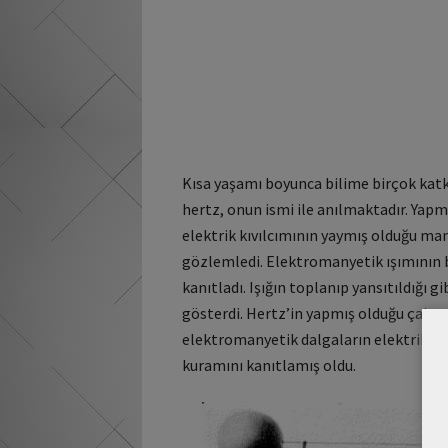
Kısa yaşamı boyunca bilime birçok katk
hertz, onun ismi ile anılmaktadır. Yapm
elektrik kıvılcımının yaymış olduğu man
gözlemledi. Elektromanyetik ışımının ba
kanıtladı. Işığın toplanıp yansıtıldığı g
gösterdi. Hertz’in yapmış olduğu çalışm
elektromanyetik dalgaların elektrik dal
kuramını kanıtlamış oldu.