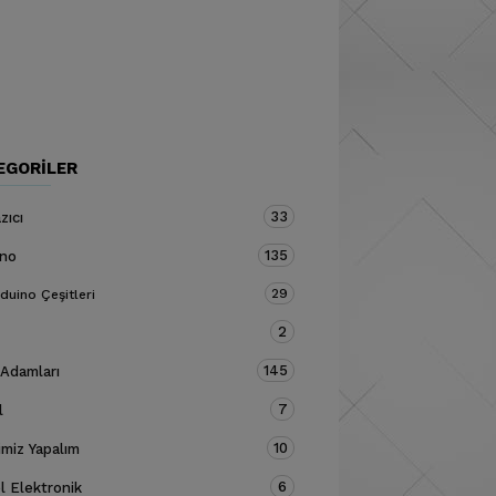
EGORILER
33
zıcı
135
ino
29
duino Çeşitleri
2
145
 Adamları
7
l
10
miz Yapalım
6
 Elektronik