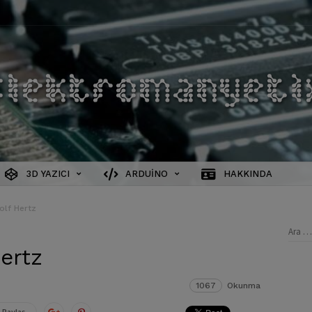
3D YAZICI
ARDUINO
HAKKINDA
olf Hertz
Aram
ertz
1067
Okunma
 Paylaş