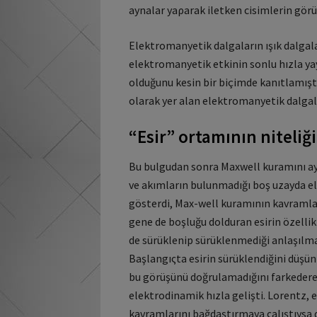
aynalar yaρarak iletken cisimlerin görü
Elektromanyetik dalgaların ışık dalgalar
elektromanyetik etkinin sonlu hızla yay
olduğunu kesin bir biçimde kanıtlamış
olarak yer alan elektromanyetik dalgala
“Esir” ortamının niteliği
Bu bulgudan sonra Maxwell kuramını ayr
ve akımların bulunmadığı boş uzayda el
gösterdi, Max-well kuramının kavramlar
gene de boşluğu dolduran esirin özellikle
de sürüklenip sürüklenmediği anlaşılm
Başlangıςta esirin sürüklendiğini düşünm
bu görüşünü doğrulamadığını farkedere
elektrodinamik hızla gelişti. Lorentz,
kavramlarını bağdaştırmaya ςalıştıysa 