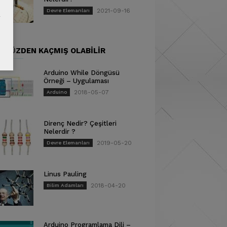
2021-09-16
Devre Elemanları
ÜNÜZDEN KAÇMIŞ OLABILIR
Arduino While Döngüsü
Örneği – Uygulaması
2018-05-07
Arduino
Direnç Nedir? Çeşitleri
Nelerdir ?
2019-05-20
Devre Elemanları
Linus Pauling
2018-04-20
Bilim Adamları
Arduino Programlama Dili –