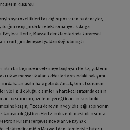
ntülerini düşürdü.
ıyla aynı özellikleri taşıdığını gösteren bu deneyler,
ıldığını ve ışığın da bir elektromanyetik dalga
tı. Böylece Hertz, Maxwell denklemlerinde kuramsal
rın varlığını deneysel yoldan doğrulamıştı.
ıntılı bir biςimde incelemeye başlayan Hertz, yüklerin
ektrik ve manyetik alan şiddetleri arasındaki bakışımı
ını daha anlaşılır hale getirdi. Ancak, temel sorunun
riyle ilgili olduğu, cisimlerin hareketi sırasında esirin
adan bu sorunun ςözülemeyeceği inancını sürdürdü.
esine karşın, Fizeau deneyinin ve yıldız ışığı sapıncının
k kanısını değiştiren Hertz’in düzenlemesinden sonra
 elektron kuramı ςerςevesinde alan ve kaynak
da, elektrodinamiğin Maxwell denklemleriyle tutarlı