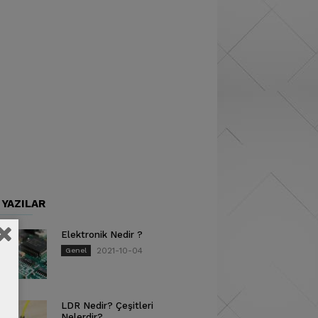
 YAZILAR
Elektronik Nedir ?
2021-10-04
Genel
LDR Nedir? Çeşitleri
Nelerdir?