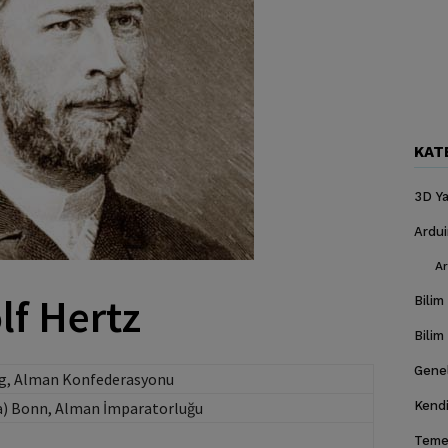
KAT
3D Ya
Ardu
Ar
lf Hertz
Bilim
Bilim
Gene
g, Alman Konfederasyonu
da) Bonn, Alman İmparatorluğu
Kendi
Temel