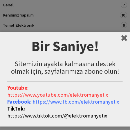
Genel
7
Kendimiz Yapalım
10
Temel Elektronik
6
Devre Elemanları
5
Bir Saniye!
Sitemizin ayakta kalmasına destek
olmak için, sayfalarımıza abone olun!
Youtube
:
https://www.youtube.com/elektromanyetix
Facebook
: https://www.fb.com/elektromanyetix
TikTok:
https://www.tiktok.com/@elektromanyetix