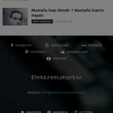
Mustafa İnan Kimdir ? Mustafa İnan’ın
Hayatı
2019-04-05
Bilim Adamları
FACEBOOK
INSTAGRAM
MYSPACE
PINTEREST
SOUNDCLOUD
YOUTUBE
İletişim:
info@elektromanyetix.com
ANASAYFA
HAKKINDA
İLETIŞIM