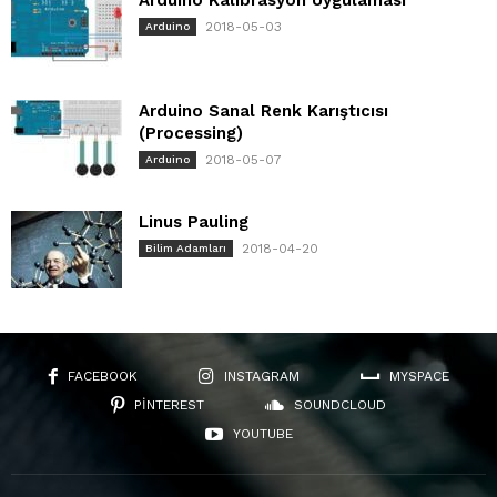
Arduino Kalibrasyon Uygulaması
2018-05-03
Arduino
Arduino Sanal Renk Karıştıcısı
(Processing)
2018-05-07
Arduino
Linus Pauling
2018-04-20
Bilim Adamları
FACEBOOK
INSTAGRAM
MYSPACE
PINTEREST
SOUNDCLOUD
YOUTUBE