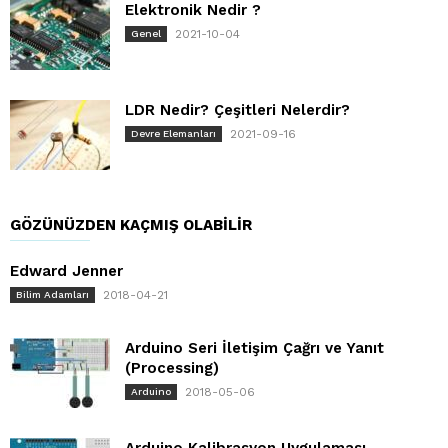
Elektronik Nedir ?
2021-10-04
Genel
LDR Nedir? Çeşitleri Nelerdir?
2021-09-16
Devre Elemanları
GÖZÜNÜZDEN KAÇMIŞ OLABILIR
Edward Jenner
2018-04-21
Bilim Adamları
Arduino Seri İletişim Çağrı ve Yanıt
(Processing)
2018-05-06
Arduino