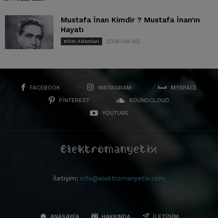
Mustafa İnan Kimdir ? Mustafa İnan’ın
Hayatı
2019-04-05
Bilim Adamları
FACEBOOK
INSTAGRAM
MYSPACE
PINTEREST
SOUNDCLOUD
YOUTUBE
İletişim:
info@elektromanyetix.com
ANASAYFA
HAKKINDA
İLETIŞIM