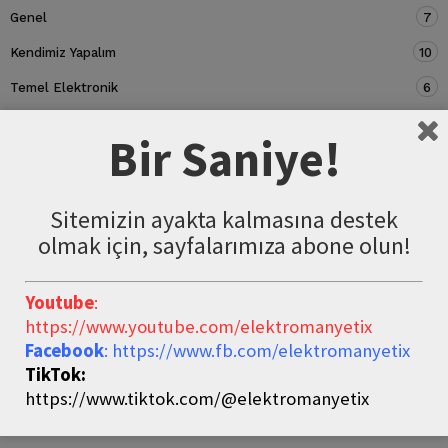
Genel
7
Kendimiz Yapalım
10
Temel Elektronik
6
Devre Elemanları
5
Bir Saniye!
Sitemizin ayakta kalmasına destek
olmak için, sayfalarımıza abone olun!
Youtube
:
https://www.youtube.com/elektromanyetix
Facebook
: https://www.fb.com/elektromanyetix
TikTok:
https://www.tiktok.com/@elektromanyetix