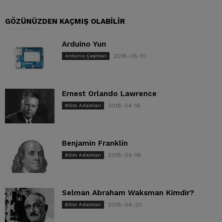
GÖZÜNÜZDEN KAÇMIŞ OLABILIR
Arduino Yun
2018-05-10
Arduino Çeşitleri
Ernest Orlando Lawrence
2018-04-16
Bilim Adamları
Benjamin Franklin
2018-04-19
Bilim Adamları
Selman Abraham Waksman Kimdir?
2018-04-20
Bilim Adamları