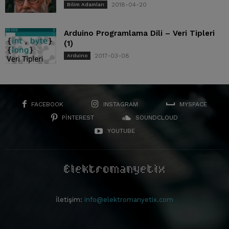
2018-04-20
Bilim Adamları
Arduino Programlama Dili – Veri Tipleri
(1)
2017-03-08
Arduino
FACEBOOK
INSTAGRAM
MYSPACE
PINTEREST
SOUNDCLOUD
YOUTUBE
İletişim:
info@elektromanyetix.com