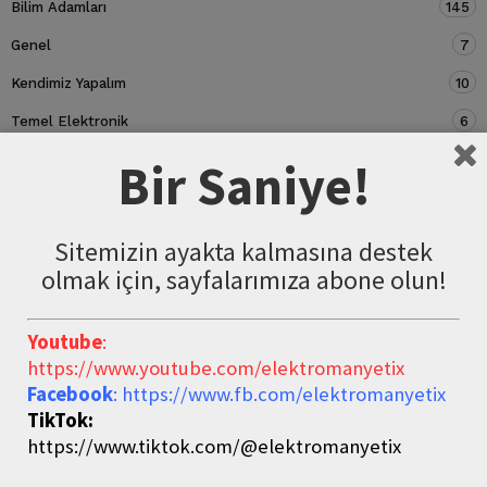
Bilim Adamları
145
Genel
7
Kendimiz Yapalım
10
Temel Elektronik
6
Devre Elemanları
5
Bir Saniye!
Sitemizin ayakta kalmasına destek
olmak için, sayfalarımıza abone olun!
Youtube
:
https://www.youtube.com/elektromanyetix
Facebook
: https://www.fb.com/elektromanyetix
TikTok:
https://www.tiktok.com/@elektromanyetix